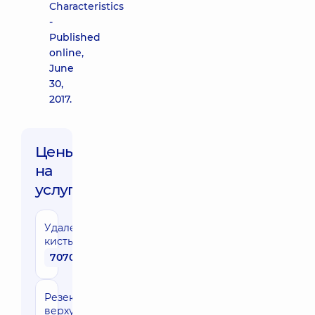
Characteristics
-
Published
online,
June
30,
2017.
Цены
на
услуги:
Удаление
кисты
7070 грн
Резекция
верхушки корня