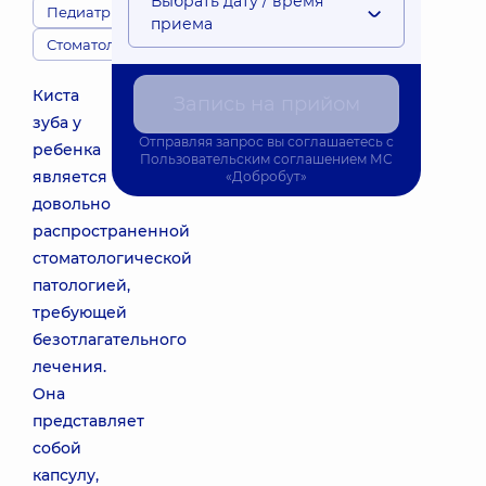
Выбрать дату / время
Педиатры
приема
Стоматологи
Киста
Запись на прийом
зуба у
Отправляя запрос вы соглашаетесь с
ребенка
Пользовательским соглашением
МС
является
«Добробут»
довольно
распространенной
стоматологической
патологией,
требующей
безотлагательного
лечения.
Она
представляет
собой
капсулу,