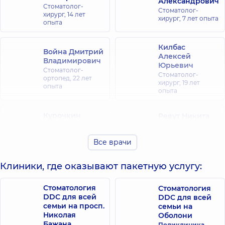
Александрович
Стоматолог-
Стоматолог-
хирург,
14 лет
хирург,
7 лет опыта
опыта
Килбас
Война Дмитрий
Алексей
Владимирович
Юрьевич
Стоматолог-
Стоматолог-
ортопед,
22 лет
хирург,
19 лет
опыта
опыта
Курочкин
Ревут Никита
Павел
Сергеевич
Святославович
Стоматолог-
Все врачи
ортопед, Гнатолог,
Стоматолог-
10 лет опыта
хирург,
11 лет опыта
Клиники, где оказывают пакетную услугу:
Картавцев
Никонюк
Станислав
Стоматология
Стоматология
Святослав
Сергеевич
DDC для всей
DDC для всей
Викторович
Стоматолог-
семьи на просп.
семьи на
Стоматолог-
ортопед;
Николая
Оболони
хирург,
13 лет
Стоматолог-
Бажана
Поликлиника