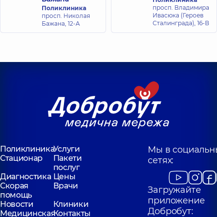
опыта
хирург,
10 лет
просп. Владимира
Поликлиника
опыта
Ивасюка (Героев
просп. Николая
Сталинграда), 16-В
Бажана, 12-А
Дмитренко
Филь
Елизавета
Владислав
Сергеевна
Геннадьевич
Стоматолог
Стоматолог,
6 лет
детский,
20 лет
опыта
опыта
Поликлиника
Услуги
Мы в социальн
Стационар
Пакети
сетях:
послуг
Диагностика
Цены
Скорая
Врачи
Загружайте
помощь
приложение
Новости
Клиники
Добробут:
Медицинская
Контакты