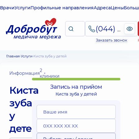
Врачи
Услуги
Профильные направления
Адреса
Цены
Больш
(044) 495-2-888
Заказать звонок
Главная
Услуги
Киста зуба у детей
2
Информация
клиники
Запись на прийом
Киста
Киста зуба у детей
зуба
у
детей