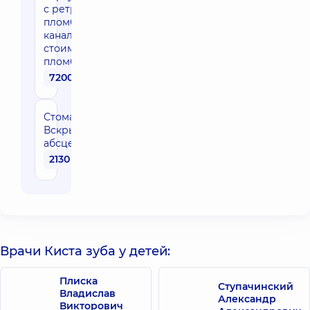
с ретроградным
пломбированием
каналов (без
стоимости
пломбирования)
7200 грн
Стоматология
Вскрытие
абсцесса
2130 грн
Врачи Киста зуба у детей:
Плиска
Ступачинский
Владислав
Александр
Викторович