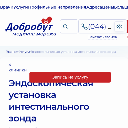
Врачи
Услуги
Профильные направления
Адреса
Цены
Больш
(044) 495-2-888
Заказать звонок
Главная
Услуги
Эндоскопическая установка интестинального зонда
4
клиники
Запись на услугу
Эндоскопическая
установка
интестинального
зонда