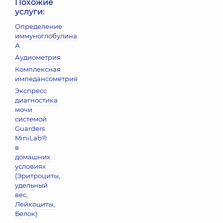
Похожие
услуги:
Определение
иммуноглобулина
А
Аудиометрия
Комплексная
импедансометрия
Экспресс
диагностика
мочи
системой
Guarders
MiniLab®
в
домашних
условиях
(Эритроциты,
удельный
вес,
Лейкоциты,
Белок)