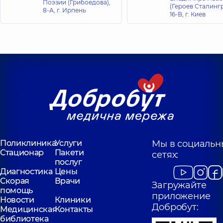
Поэзии (Грибоедова),
(Героев Сталингр
8-А, г. Ирпень
16-В, г. Киев
Поликлиника
Услуги
Мы в социальн
Стационар
Пакети
сетях:
послуг
Диагностика
Цены
Скорая
Врачи
Загружайте
помощь
приложение
Новости
Клиники
Добробут:
Медицинская
Контакты
библиотека