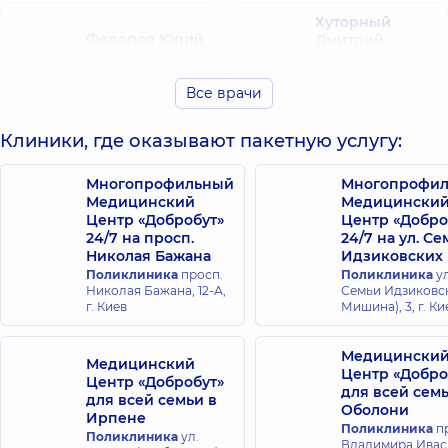
Хуторный
Федоров Юрий
Дмитрий
Борисович
Олегович
Эндоскопист,
Эндоскопист,
14
Все врачи
лет опыта
Клиники, где оказывают пакетную услугу:
Михальнюк
Островский
Богдан
Алексей
Викторович
Многопрофильный
Многопрофи
Витальевич
Хирург; Хирург
Медицинский
Медицински
проктолог;
Эндоскопист,
14
Центр «Добробут»
Центр «Добро
Эндоскопист,
5 лет
лет опыта
24/7 на просп.
24/7 на ул. С
опыта
Николая Бажана
Идзиковских
Поликлиника
просп.
Поликлиника
ул
Николая Бажана, 12-А,
Семьи Идзиковск
Миляновская
г. Киев
Мишина), 3, г. Ки
Анна Олеговна
Эндоскопист,
16
лет опыта
Медицински
Медицинский
Центр «Добро
Центр «Добробут»
для всей сем
для всей семьи в
Оболони
Ирпене
Поликлиника
пр
Поликлиника
ул.
Владимира Ива