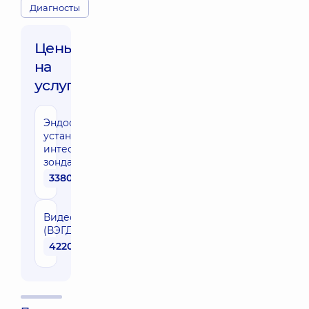
Диагносты
Цены
на
услуги:
Эндоскопическая
установка
интестинального
зонда
3380 грн
Видеоэзофагогастродуоденоскопия
(ВЭГДСк)
4220 грн