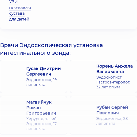
УЗИ
плечевого
сустава
для детей
Врачи Эндоскопическая установка
интестинального зонда:
Корень Анжела
Гусак Дмитрий
Валерьевна
Сергеевич
Эндоскопист;
Эндоскопист,
19
Гастроэнтеролог,
лет опыта
32 лет опыта
Матвийчук
Рубан Сергей
Роман
Павлович
Григорьевич
Эндоскопист,
28
Хирург детский;
лет опыта
Эндоскопист,
17
лет опыта