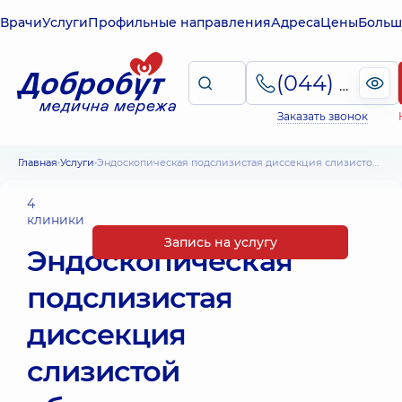
Врачи
Услуги
Профильные направления
Адреса
Цены
Больш
(044) 495-2-888
Заказать звонок
Главная
Услуги
Эндоскопическая подслизистая диссекция слизистой оболочки (без стоимости набора) ESD
4
клиники
Запись на услугу
Эндоскопическая
подслизистая
диссекция
слизистой