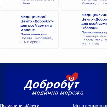
Миляновская
г. Киев
Мишина), 3, г. Ки
Анна Олеговна
Эндоскопист,
16
лет опыта
Медицински
Медицинский
Центр «Добро
Центр «Добробут»
для всей сем
для всей семьи в
Оболони
Ирпене
Поликлиника
пр
Поликлиника
ул.
Владимира Ива
Поэзии (Грибоедова),
(Героев Сталингр
8-А, г. Ирпень
16-В, г. Киев
Поликлиника
Услуги
Мы в социальн