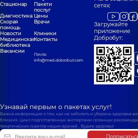
Стационар
Пакети
сетях:
послуг
Диагностика
Цены
Скорая
Врачи
Загружайте
помощь
приложение
Новости
Клиники
Добробут:
Медицинская
Контакты
библиотека
Вакансии
Почта:
info@med.dobrobut.com
Узнавай первым о пакетах услуг!
Важна информация о том, как не заболеть и уберечь здоровье в
близких. Цикл подготовленных экспертами сезонных рекоменда
тематических советов наших врачей… Будьте здоровы!
Подписатьс