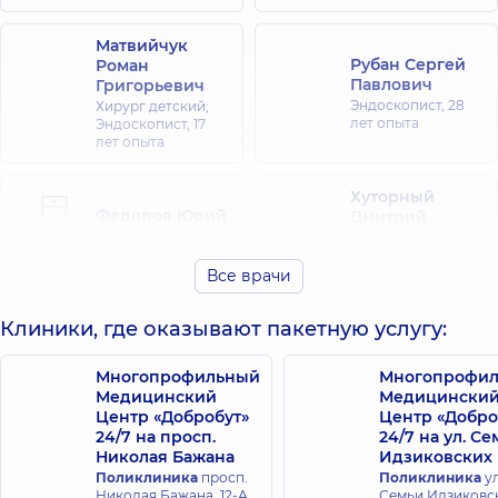
Матвийчук
Рубан Сергей
Роман
Павлович
Григорьевич
Эндоскопист,
28
Хирург детский;
лет опыта
Эндоскопист,
17
лет опыта
Хуторный
Федоров Юрий
Дмитрий
Борисович
Олегович
Эндоскопист,
Эндоскопист,
14
Все врачи
лет опыта
Клиники, где оказывают пакетную услугу:
Михальнюк
Островский
Богдан
Алексей
Викторович
Многопрофильный
Многопрофи
Витальевич
Хирург; Хирург
Медицинский
Медицински
проктолог;
Эндоскопист,
14
Центр «Добробут»
Центр «Добро
Эндоскопист,
5 лет
лет опыта
24/7 на просп.
24/7 на ул. С
опыта
Николая Бажана
Идзиковских
Поликлиника
просп.
Поликлиника
ул
Николая Бажана, 12-А,
Семьи Идзиковск