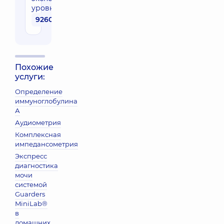
уровня
9260 грн
Похожие
услуги:
Определение
иммуноглобулина
А
Аудиометрия
Комплексная
импедансометрия
Экспресс
диагностика
мочи
системой
Guarders
MiniLab®
в
домашних