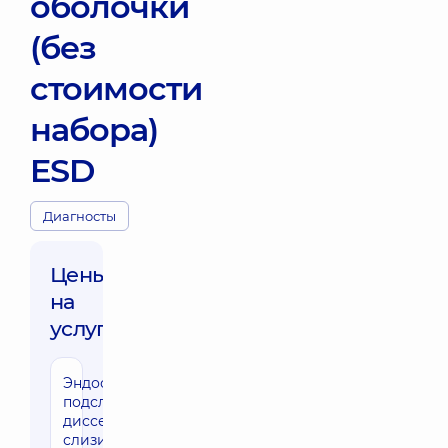
оболочки
(без
стоимости
набора)
ESD
Диагносты
Цены
на
услуги:
Эндоскопическая
подслизистая
диссекция
слизистой