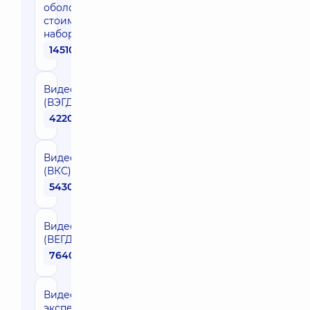
оболочки (без
стоимости
набора) ESD
14510 грн
Видеоэзофагогастродуоденоскопия
(ВЭГДСк)
4220 грн
Видеоколоноскопия
(ВКС)
5430 грн
Видеоезофагогастродуоденоскопия
(ВЕГДС) экспертного уровня
7640 грн
Видеоколоноскопия
экспертного (ВКС)