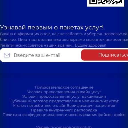
Отоларинголог
Отоларинголог,
2
детский,
8 лет
лет опыта
опыта
Узнавай первым о пакетах услуг!
Важна информация о том, как не заболеть и уберечь здоровье в
близких. Цикл подготовленных экспертами сезонных рекоменда
тематических советов наших врачей… Будьте здоровы!
Подписатьс
Пользовательское соглашение
Условия предоставления онлайн услуг
Условия предоставления услуг вакцинации
Публичный договор предоставления медицинских услуг
Уголок потребителя онлайн
Верификация пациентов
Правила внутреннего распорядка
Политика конфиденциальности и использования файлов cookie
Українською мовою
English