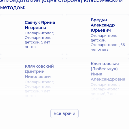
этмоидотомия (одна сторона) классическим
методом:
Бредун
Савчук Ярина
Александр
Игоревна
Юрьевич
Отоларинголог;
Отоларинголог
Отоларинголог
детский;
детский,
5 лет
Отоларинголог,
36
опыта
лет опыта
Клячковская
Клячковский
(Любельчук)
Дмитрий
Инна
Николаевич
Александровна
Отоларинголог;
Отоларинголог;
Отоларинголог
Отоларинголог
детский,
7 лет
детский,
7 лет
опыта
опыта
Любарец
Все врачи
Федорец Юлия
Ангелина
Алексеевна
Александровна
Отоларинголог;
Отоларинголог;