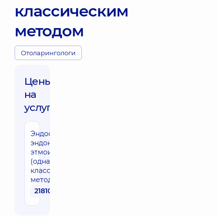
классическим
методом
Отоларингологи
Цены
на
услуги:
Эндоскопическая
эндоназальная
этмоидотомия
(одна сторона)
классическим
методом
21810 грн