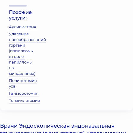
Похожие
услуги:
Аудиометрия
Удаление
новообразований
гортани
(папилломы
в горле,
папилломы
на
миндалинах)
Полипотомия
уха
Гайморотомия
Тонзиллотомия
Врачи Эндоскопическая эндоназальная