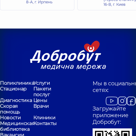
8-А, г. Ирпень
16-В, г. Киев
Поликлиника
Услуги
Мы в социальн
Стационар
Пакети
сетях:
послуг
Диагностика
Цены
Скорая
Врачи
Загружайте
помощь
приложение
Новости
Клиники
Добробут:
Медицинская
Контакты
библиотека
Вакансии