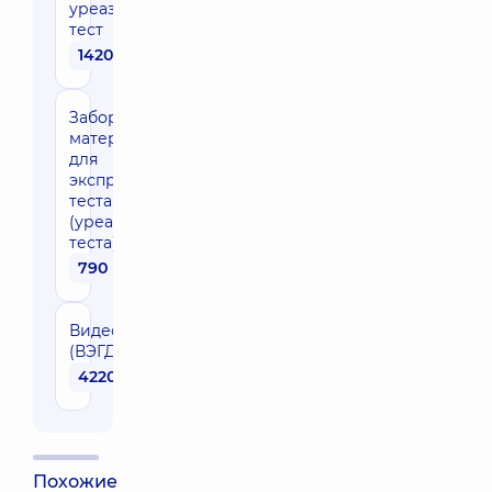
уреазный
тест
1420 грн
Забор
материала
для
экспресс-
теста
(уреазного
теста)
790 грн
Видеоэзофагогастродуоденоскопия
(ВЭГДСк)
4220 грн
Похожие