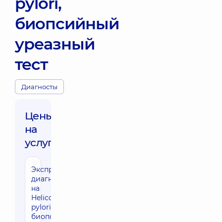
pylori,
биопсийный
уреазный
тест
Диагносты
Цены
на
услуги:
Экспресс-
диагностика
на
Helicobacter
pylori,
биопсийный