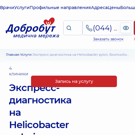
Врачи
Услуги
Профильные направления
Адреса
Цены
Больш
(044) 495-2-888
Заказать звонок
Главная
Услуги
Экспресс-диагностика на Helicobacter pylori, биопсийный уреазный тест
4
клиники
Запись на услугу
Экспресс-
диагностика
на
Helicobacter