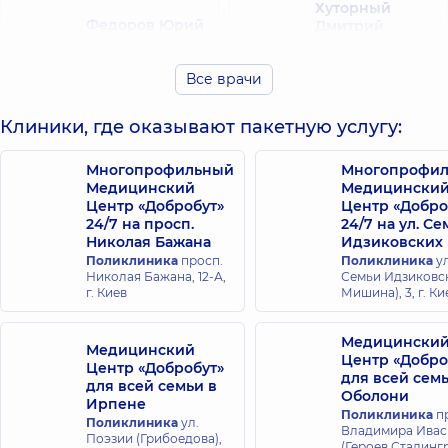
Хуторный
Федоров Юрий
Дмитрий
Борисович
Олегович
Эндоскопист,
Эндоскопист,
14
Все врачи
лет опыта
Клиники, где оказывают пакетную услугу:
Михальнюк
Островский
Богдан
Алексей
Викторович
Многопрофильный
Многопрофи
Витальевич
Хирург; Хирург
Медицинский
Медицински
проктолог;
Эндоскопист,
14
Центр «Добробут»
Центр «Добро
Эндоскопист,
5 лет
лет опыта
24/7 на просп.
24/7 на ул. С
опыта
Николая Бажана
Идзиковских
Поликлиника
просп.
Поликлиника
ул
Николая Бажана, 12-А,
Семьи Идзиковск
Миляновская
г. Киев
Мишина), 3, г. Ки
Анна Олеговна
Эндоскопист,
16
лет опыта
Медицински
Медицинский
Центр «Добро
Центр «Добробут»
для всей сем
для всей семьи в
Оболони
Ирпене
Поликлиника
пр
Поликлиника
ул.
Владимира Ива
Поэзии (Грибоедова),
(Героев Сталингр