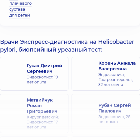
плечевого
сустава
для детей
Врачи Экспресс-диагностика на Helicobacter
pylori, биопсийный уреазный тест:
Корень Анжела
Гусак Дмитрий
Валерьевна
Сергеевич
Эндоскопист;
Эндоскопист,
19
Гастроэнтеролог,
лет опыта
32 лет опыта
Матвийчук
Рубан Сергей
Роман
Павлович
Григорьевич
Эндоскопист,
28
Хирург детский;
лет опыта
Эндоскопист,
17
лет опыта