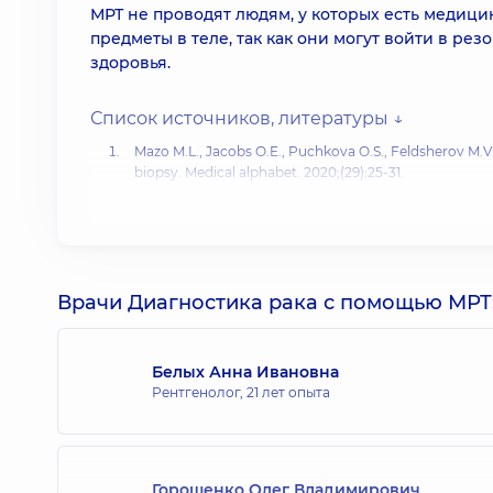
МРТ не проводят людям, у которых есть медиц
предметы в теле, так как они могут войти в ре
здоровья.
Список источников, литературы ↓
Mazo M.L., Jacobs O.E., Puchkova O.S., Feldsherov M.V
biopsy. Medical alphabet. 2020;(29):25-31.
Abul-Kasim K. et al. Intradural spinal tumors: current 
Врачи Диагностика рака с помощью МРТ
Белых Анна Ивановна
Рентгенолог,
21 лет опыта
Горошенко Олег Владимирович