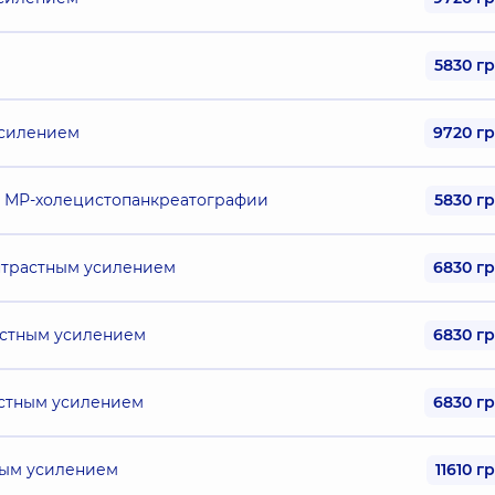
5830 г
усилением
9720 г
 МР-холецистопанкреатографии
5830 г
онтрастным усилением
6830 г
астным усилением
6830 г
астным усилением
6830 г
ным усилением
11610 г