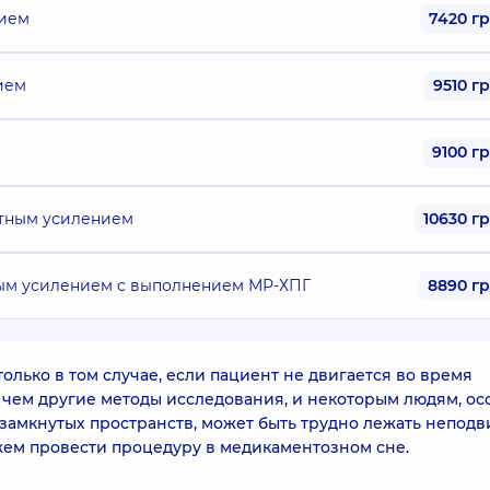
нием
7420 г
ием
9510 г
9100 г
стным усилением
10630 г
ным усилением с выполнением МР-ХПГ
8890 г
олько в том случае, если пациент не двигается во время
 чем другие методы исследования, и некоторым людям, о
 замкнутых пространств, может быть трудно лежать непод
жем провести процедуру в медикаментозном сне.