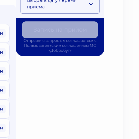
Выбрать дату / время
приема
Запись на прийом
рн
Отправляя запрос вы соглашаетесь с
Пользовательским соглашением
МС
«Добробут»
рн
рн
рн
рн
рн