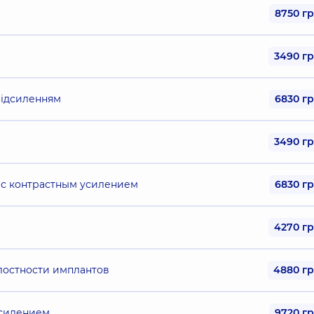
8750 г
3490 г
підсиленням
6830 г
3490 г
 с контрастным усилением
6830 г
4270 г
лостности имплантов
4880 г
усилением
9720 г