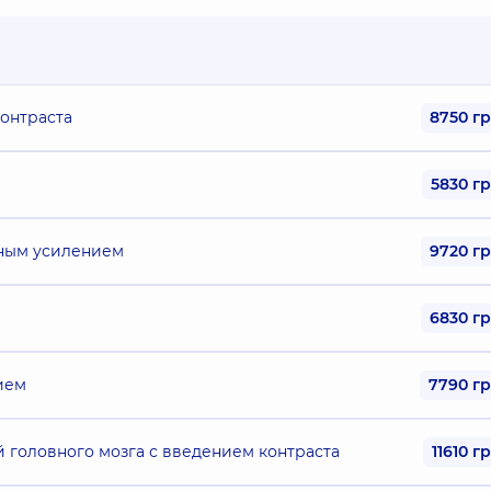
онтраста
8750 г
5830 г
тным усилением
9720 г
6830 г
ием
7790 г
й головного мозга с введением контраста
11610 г