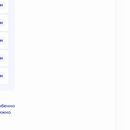
рн
рн
рн
рн
рн
собенно
вижно