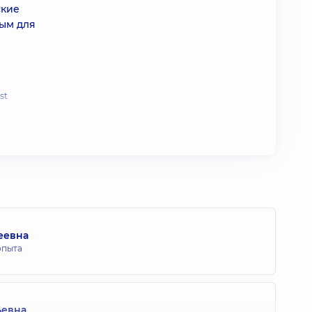
ские
ным для
st
еевна
опыта
ьевна