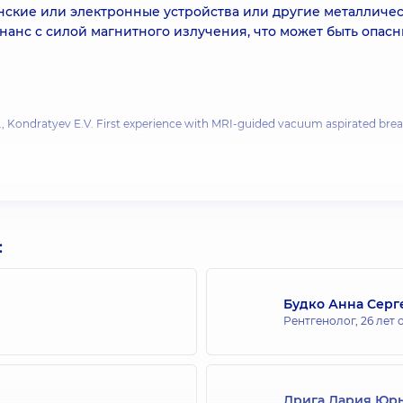
инские или электронные устройства или другие металличе
зонанс с силой магнитного излучения, что может быть опас
., Kondratyev E.V. First experience with MRI-guided vacuum aspirated brea
classification and MRI features. Neuroradiology 2008; 50: 4: 301—314.
:
Будко Анна Серг
Рентгенолог,
26 лет 
Дрига Дария Юр