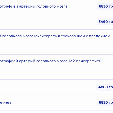
иографией артерий головного мозга
6830 г
3490 г
й головного мозга+ангиография сосудов шеи с введением
иографией артерий головного мозга, МР-венографией
4880 г
лением
6830 г