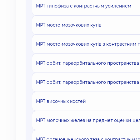
МРТ гипофиза с контрастным усилением
МРТ мосто-мозочкових кутів
МРТ мосто-мозочкових кутів з контрастним 
МРТ орбит, параорбитального пространства
МРТ орбит, параорбитального пространства
МРТ височных костей
МРТ молочных желез на предмет оценки це
МРТ органов женского таза с контрастным 