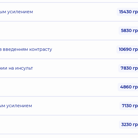
ным усилением
15430 г
5830 г
з введенням контрасту
10690 г
нии на инсульт
7830 г
4860 г
ным усилением
7130 г
3230 г