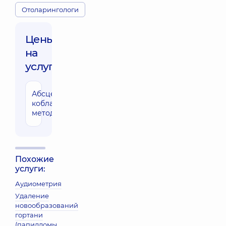
Отоларингологи
Цены
на
услуги:
Абсцесстонзилэктомия
25060 грн
коблационным
методом
Похожие
услуги:
Аудиометрия
Удаление
новообразований
гортани
(папилломы