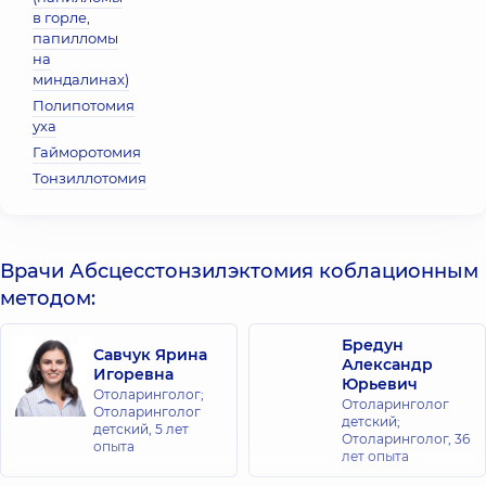
в горле,
папилломы
на
миндалинах)
Полипотомия
уха
Гайморотомия
Тонзиллотомия
Врачи Абсцесстонзилэктомия коблационным
методом:
Бредун
Савчук Ярина
Александр
Игоревна
Юрьевич
Отоларинголог;
Отоларинголог
Отоларинголог
детский;
детский,
5 лет
Отоларинголог,
36
опыта
лет опыта