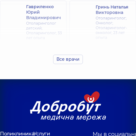
Гавриленко
Гринь Наталья
Юрий
Викторовна
Владимирович
Отоларинголог;
Онколог;
Отоларинголог
Отоларинголог-
детский;
онколог,
23 лет
Отоларинголог,
33
опыта
лет опыта
Згортюк
Клячковский
Антонина
Дмитрий
Все врачи
Руслановна
Николаевич
Отоларинголог
Отоларинголог;
детский;
Отоларинголог
Отоларинголог,
5
детский,
7 лет
лет опыта
опыта
Кондрацкая
Шуляк Максим
Ирина
Андреевич
Александровна
Отоларинголог;
Отоларинголог;
Отоларинголог
Отоларинголог
детский,
19 лет
детский,
36 лет
опыта
опыта
Поликлиника
Услуги
Мы в социальн