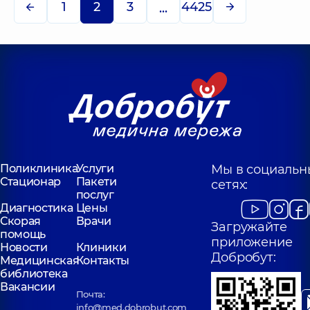
1
2
3
4425
...
Поликлиника
Услуги
Мы в социальн
Стационар
Пакети
сетях:
послуг
Диагностика
Цены
Скорая
Врачи
Загружайте
помощь
приложение
Новости
Клиники
Добробут:
Медицинская
Контакты
библиотека
Вакансии
Почта:
info@med.dobrobut.com