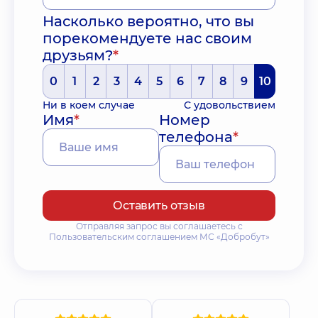
Насколько вероятно, что вы
порекомендуете нас своим
друзьям?
*
0
1
2
3
4
5
6
7
8
9
10
Ни в коем случае
С удовольствием
Имя
*
Номер
телефона
*
Оставить отзыв
Отправляя запрос вы соглашаетесь с
Пользовательским соглашением МС «Добробут»