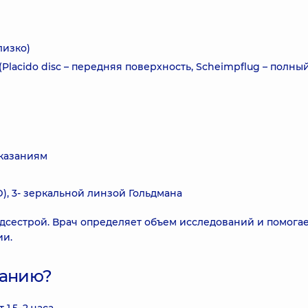
лизко)
lacido disc – передняя поверхность, Scheimpflug – полны
оказаниям
), 3- зеркальной линзой Гольдмана
дсестрой. Врач определяет объем исследований и помога
ии.
ванию?