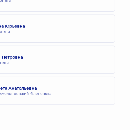
 опыта
на Юрьевна
 опыта
 Петровна
опыта
ета Анатольевна
ьмолог детский,
6 лет опыта