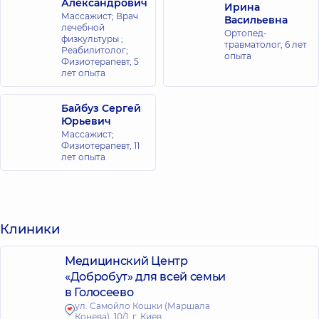
Александрович
Ирина
Массажист; Врач
Васильевна
лечебной
Ортопед-
физкультуры ;
травматолог,
6 лет
Реабилитолог;
опыта
Физиотерапевт,
5
лет опыта
Байбуз Сергей
Юрьевич
Массажист;
Физиотерапевт,
11
лет опыта
Клиники
Медицинский Центр
«Добробут» для всей семьи
в Голосеево
ул. Самойло Кошки (Маршала
Конева), 10/1, г. Киев