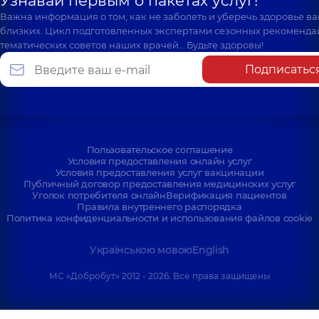
Узнавай первым о пакетах услуг!
Важна информация о том, как не заболеть и уберечь здоровье в
близких. Цикл подготовленных экспертами сезонных рекоменда
тематических советов наших врачей… Будьте здоровы!
Подписатьс
Пользовательское соглашение
Условия предоставления онлайн услуг
Условия предоставления услуг вакцинации
Публичный договор предоставления медицинских услуг
Уголок потребителя онлайн
Верификация пациентов
Правила внутреннего распорядка
Политика конфиденциальности и использования файлов cookie
Українською мовою
English
МС «Добробут» 2012 - 2026. Все права защищены