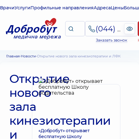
Врачи
Услуги
Профильные направления
Адреса
Цены
Больш
(044) 495-2-888
Заказать звонок
Главная
Новости
Открытие нового зала кинезиотерапии и ЛФК
Открытие
нового
зала
кинезиотерапии
и
«Добробут» открывает
бесплатную Школу