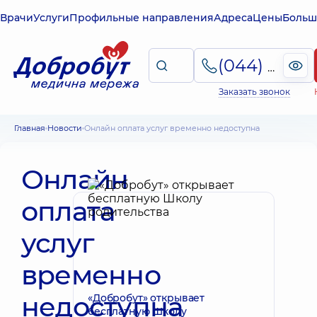
Врачи
Услуги
Профильные направления
Адреса
Цены
Больш
(044) 495-2-888
Заказать звонок
Главная
Новости
Онлайн оплата услуг временно недоступна
Онлайн
оплата
услуг
временно
недоступна
«Добробут» открывает
бесплатную Школу