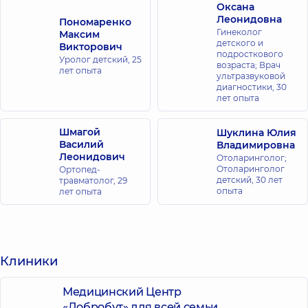
Оксана
Леонидовна
Пономаренко
Гинеколог
Максим
детского и
Викторович
подросткового
Уролог детский,
25
возраста; Врач
лет опыта
ультразвуковой
диагностики,
30
лет опыта
Шмагой
Шуклина Юлия
Василий
Владимировна
Леонидович
Отоларинголог;
Отоларинголог
Ортопед-
детский,
30 лет
травматолог,
29
опыта
лет опыта
Клиники
Медицинский Центр
«Добробут» для всей семьи