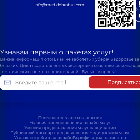
info@med.dobrobut.com
Узнавай первым о пакетах услуг!
Важна информация о том, как не заболеть и уберечь здоровье в
близких. Цикл подготовленных экспертами сезонных рекоменда
тематических советов наших врачей… Будьте здоровы!
Подписатьс
Пользовательское соглашение
Условия предоставления онлайн услуг
Условия предоставления услуг вакцинации
Публичный договор предоставления медицинских услуг
Уголок потребителя онлайн
Верификация пациентов