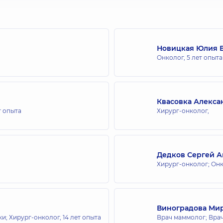
Новицкая Юлия 
Онколог,
5 лет опыта
Квасовка Алекса
т опыта
Хирург-онколог,
Дедков Сергей А
Хирург-онколог; Он
Виноградова Ми
ки; Хирург-онколог,
14 лет опыта
Врач маммолог; Врач