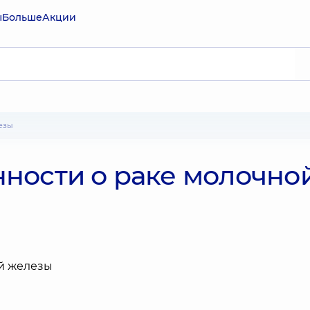
ы
Больше
Акции
езы
ности о раке молочно