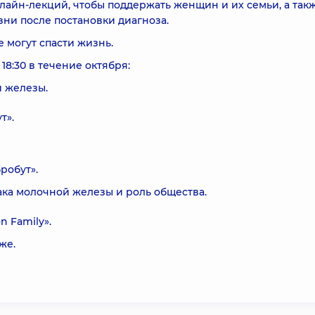
айн-лекций, чтобы поддержать женщин и их семьи, а так
ни после постановки диагноза.
е могут спасти жизнь.
8:30 в течение октября:
й железы.
т».
робут».
ака молочной железы и роль общества.
n Family».
же.