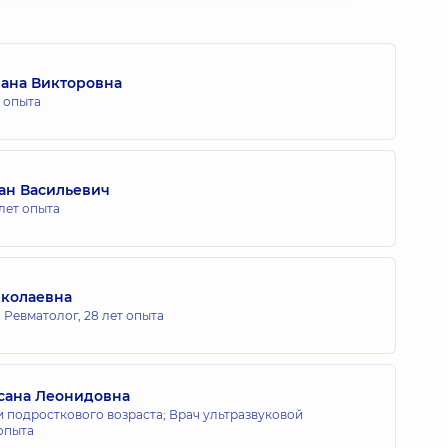
лана Викторовна
т опыта
ан Васильевич
 лет опыта
иколаевна
; Ревматолог,
28 лет опыта
сана Леонидовна
и подросткового возраста; Врач ультразвуковой
 опыта