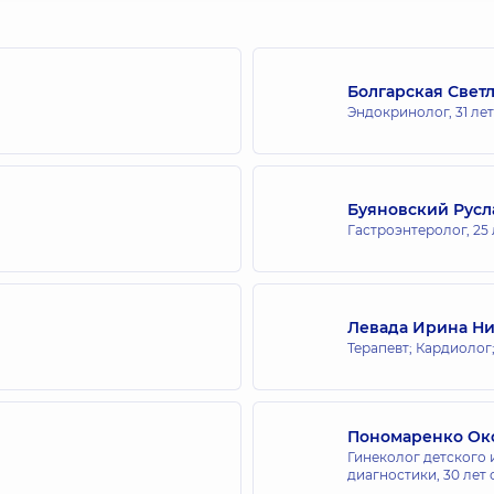
Болгарская Свет
Эндокринолог,
31 ле
Буяновский Русл
Гастроэнтеролог,
25
Левада Ирина Н
Терапевт; Кардиолог
Пономаренко Ок
Гинеколог детского 
диагностики,
30 лет