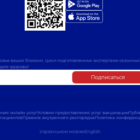
ровье ваших близких. Цикл подготовленных экспертами сезонных
дьте здоровы!
Подписаться
ения онлайн услуг
Условия предоставления услуг вакцинации
Публ
пациентов
Правила внутреннего распорядка
Политика конфиденци
Українською мовою
English