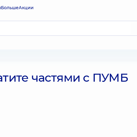
ы
Больше
Акции
атите частями с ПУМБ