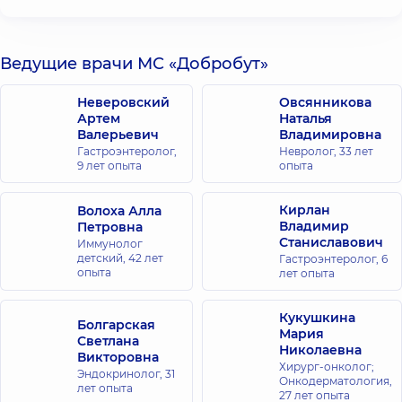
Ведущие врачи МС «Добробут»
Неверовский
Овсянникова
Артем
Наталья
Валерьевич
Владимировна
Гастроэнтеролог,
Невролог,
33 лет
9 лет опыта
опыта
Кирлан
Волоха Алла
Владимир
Петровна
Станиславович
Иммунолог
детский,
42 лет
Гастроэнтеролог,
6
опыта
лет опыта
Кукушкина
Болгарская
Мария
Светлана
Николаевна
Викторовна
Хирург-онколог;
Эндокринолог,
31
Онкодерматология,
лет опыта
27 лет опыта