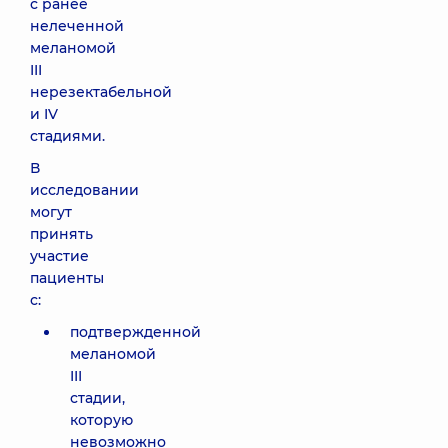
с ранее
нелеченной
меланомой
III
нерезектабельной
и IV
стадиями.
В
исследовании
могут
принять
участие
пациенты
с:
подтвержденной
меланомой
III
стадии,
которую
невозможно