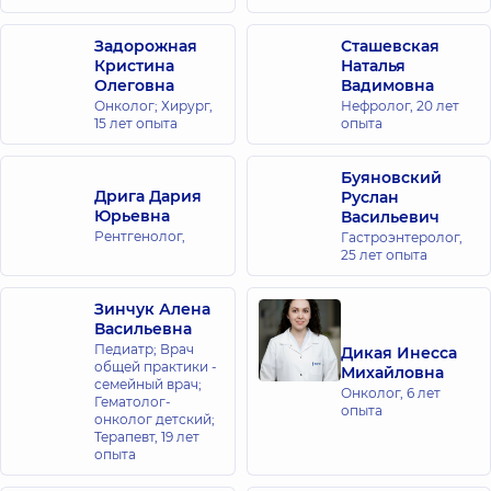
Задорожная
Сташевская
Кристина
Наталья
Олеговна
Вадимовна
Онколог; Хирург,
Нефролог,
20 лет
15 лет опыта
опыта
Буяновский
Дрига Дария
Руслан
Юрьевна
Васильевич
Рентгенолог,
Гастроэнтеролог,
25 лет опыта
Зинчук Алена
Васильевна
Педиатр; Врач
Дикая Инесса
общей практики -
Михайловна
семейный врач;
Онколог,
6 лет
Гематолог-
опыта
онколог детский;
Терапевт,
19 лет
опыта