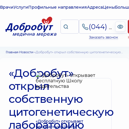
Врачи
Услуги
Профильные направления
Адреса
Цены
Больш
(044) 495-2-888
Заказать звонок
Главная
Новости
«Добробут» открыл собственную цитогенетическую лабораторию
«Добробут»
открыл
собственную
цитогенетическую
лабораторию
«Добробут» открывает
бесплатную Школу