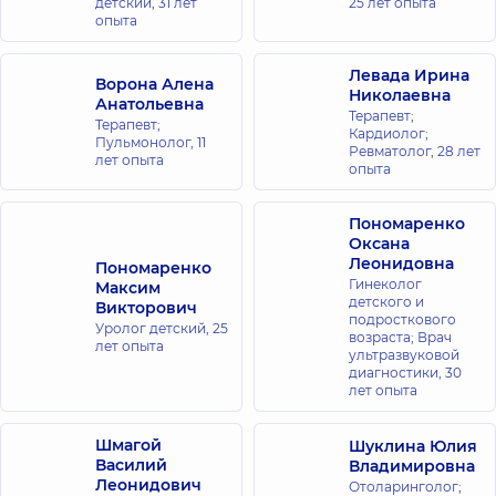
детский,
31 лет
25 лет опыта
опыта
Левада Ирина
Ворона Алена
Николаевна
Анатольевна
Терапевт;
Терапевт;
Кардиолог;
Пульмонолог,
11
Ревматолог,
28 лет
лет опыта
опыта
Пономаренко
Оксана
Леонидовна
Пономаренко
Гинеколог
Максим
детского и
Викторович
подросткового
Уролог детский,
25
возраста; Врач
лет опыта
ультразвуковой
диагностики,
30
лет опыта
Шмагой
Шуклина Юлия
Василий
Владимировна
Леонидович
Отоларинголог;