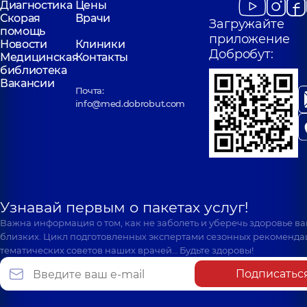
Диагностика
Цены
Скорая
Врачи
Загружайте
помощь
приложение
Новости
Клиники
Добробут:
Медицинская
Контакты
библиотека
Вакансии
Почта:
info@med.dobrobut.com
Узнавай первым о пакетах услуг!
Важна информация о том, как не заболеть и уберечь здоровье в
близких. Цикл подготовленных экспертами сезонных рекоменда
тематических советов наших врачей… Будьте здоровы!
Подписатьс