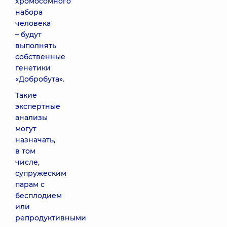
хромосомного
набора
человека
– будут
выполнять
собственные
генетики
«Добробута».
Такие
экспертные
анализы
могут
назначать,
в том
числе,
супружеским
парам с
бесплодием
или
репродуктивными