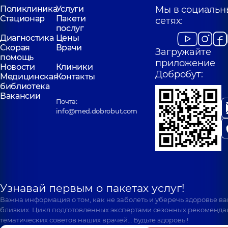
Поликлиника
Услуги
Мы в социальн
Стационар
Пакети
сетях:
послуг
Диагностика
Цены
Скорая
Врачи
Загружайте
помощь
приложение
Новости
Клиники
Добробут:
Медицинская
Контакты
библиотека
Вакансии
Почта:
info@med.dobrobut.com
Узнавай первым о пакетах услуг!
Важна информация о том, как не заболеть и уберечь здоровье в
близких. Цикл подготовленных экспертами сезонных рекоменда
тематических советов наших врачей… Будьте здоровы!