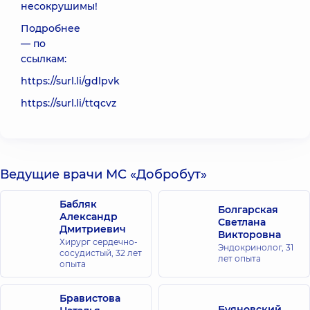
несокрушимы!
Подробнее
— по
ссылкам:
https://surl.li/gdlpvk
https://surl.li/ttqcvz
Ведущие врачи МС «Добробут»
Бабляк
Болгарская
Александр
Светлана
Дмитриевич
Викторовна
Хирург сердечно-
Эндокринолог,
31
сосудистый,
32 лет
лет опыта
опыта
Бравистова
Буяновский