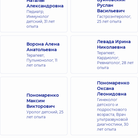
Наталья
Руслан
Александровна
Васильевич
Педиатр;
Иммунолог
Гастроэнтеролог,
детский,
31 лет
25 лет опыта
опыта
Левада Ирина
Ворона Алена
Николаевна
Анатольевна
Терапевт;
Терапевт;
Кардиолог;
Пульмонолог,
11
Ревматолог,
28 лет
лет опыта
опыта
Пономаренко
Оксана
Леонидовна
Пономаренко
Гинеколог
Максим
детского и
Викторович
подросткового
Уролог детский,
25
возраста; Врач
лет опыта
ультразвуковой
диагностики,
30
лет опыта