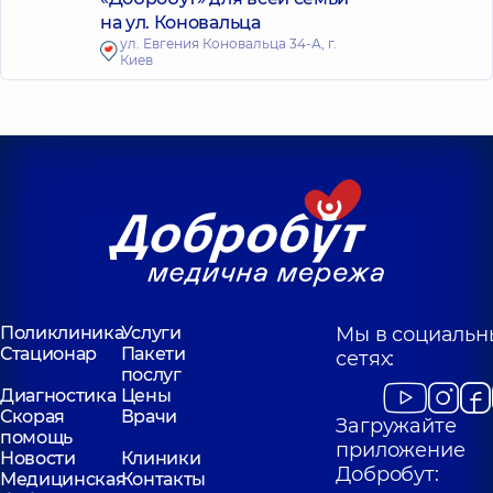
на ул. Коновальца
ул. Евгения Коновальца 34-А, г.
Киев
Поликлиника
Услуги
Мы в социальн
Стационар
Пакети
сетях:
послуг
Диагностика
Цены
Скорая
Врачи
Загружайте
помощь
приложение
Новости
Клиники
Добробут:
Медицинская
Контакты