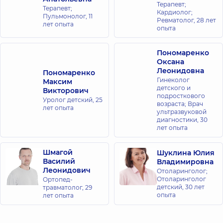
Терапевт;
Терапевт;
Кардиолог;
Пульмонолог,
11
Ревматолог,
28 лет
лет опыта
опыта
Пономаренко
Оксана
Леонидовна
Пономаренко
Гинеколог
Максим
детского и
Викторович
подросткового
Уролог детский,
25
возраста; Врач
лет опыта
ультразвуковой
диагностики,
30
лет опыта
Шмагой
Шуклина Юлия
Василий
Владимировна
Леонидович
Отоларинголог;
Отоларинголог
Ортопед-
детский,
30 лет
травматолог,
29
опыта
лет опыта