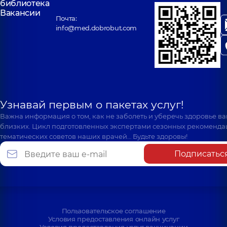
библиотека
Вакансии
Почта:
info@med.dobrobut.com
Узнавай первым о пакетах услуг!
Важна информация о том, как не заболеть и уберечь здоровье в
близких. Цикл подготовленных экспертами сезонных рекоменда
тематических советов наших врачей… Будьте здоровы!
Подписатьс
Пользовательское соглашение
Условия предоставления онлайн услуг