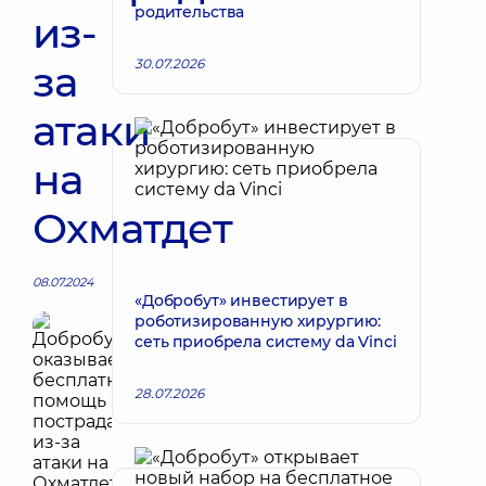
родительства
из-
30.07.2026
за
атаки
на
Охматдет
08.07.2024
«Добробут» инвестирует в
роботизированную хирургию:
сеть приобрела систему da Vinci
28.07.2026