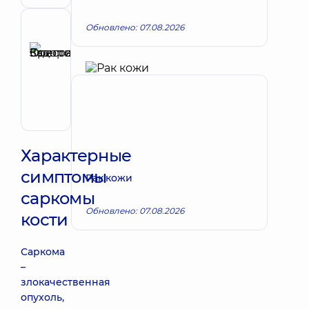
Обновлено: 07.08.2026
Рецензент
Задорожная
Кристина
Запись к врачу
Олеговна
Онколог;
Хирург
Характерные
симптомы
Рак кожи
саркомы
Обновлено: 07.08.2026
кости
Саркома
–
злокачественная
опухоль,