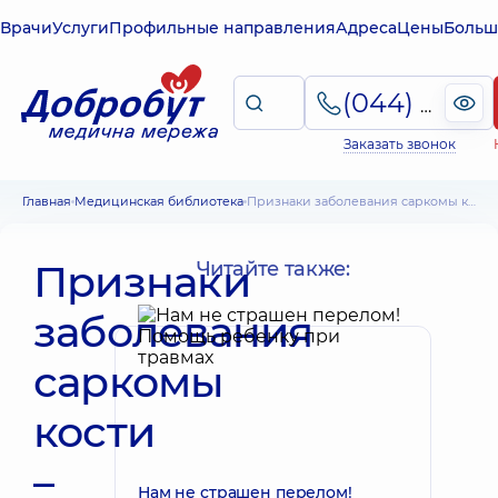
Врачи
Услуги
Профильные направления
Адреса
Цены
Больш
(044) 495-2-888
Заказать звонок
Главная
Медицинская библиотека
Признаки заболевания саркомы кости – информация для пациентов
Признаки
Читайте также:
заболевания
саркомы
кости
–
Нам не страшен перелом!