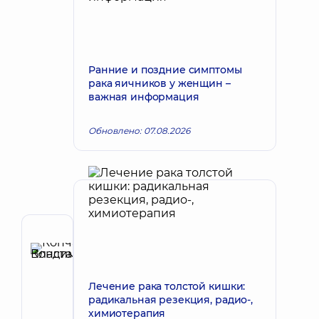
Ранние и поздние симптомы
рака яичников у женщин –
важная информация
Обновлено: 07.08.2026
Автор
Копчак
Запись к врачу
Константин
Лечение рака толстой кишки:
Владимирович
радикальная резекция, радио-,
Хирург
химиотерапия