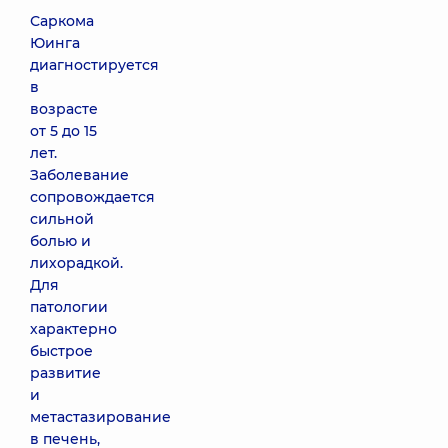
Саркома
Юинга
диагностируется
в
возрасте
от 5 до 15
лет.
Заболевание
сопровождается
сильной
болью и
лихорадкой.
Для
патологии
характерно
быстрое
развитие
и
метастазирование
в печень,