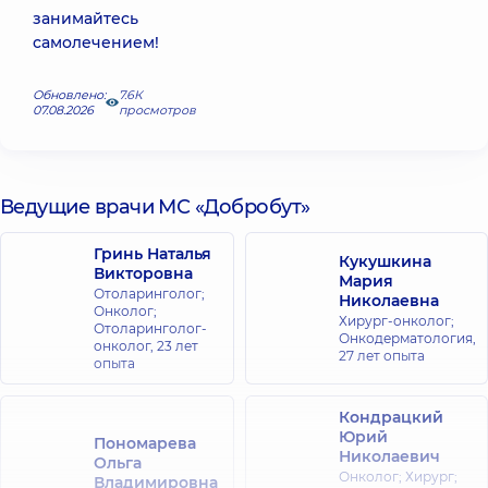
занимайтесь
самолечением!
Обновлено:
7.6К
07.08.2026
просмотров
Ведущие врачи МС «Добробут»
Гринь Наталья
Кукушкина
Викторовна
Мария
Отоларинголог;
Николаевна
Онколог;
Хирург-онколог;
Отоларинголог-
Онкодерматология,
онколог,
23 лет
27 лет опыта
опыта
Кондрацкий
Юрий
Пономарева
Николаевич
Ольга
Онколог; Хирург;
Владимировна