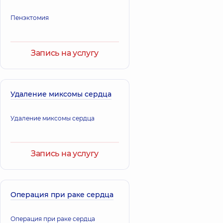
Анатольевич
Эдуардович
Хирург-онколог;
Пенэктомия
Онколог; Уролог,
Онколог; Хирург
22 лет опыта
проктолог,
Запись на услугу
Удаление миксомы сердца
Удаление миксомы сердца
Запись на услугу
Операция при раке сердца
Операция при раке сердца