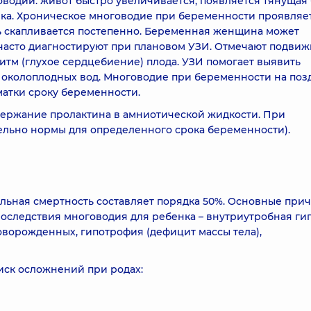
одии: живот быстро увеличивается, появляется тянущая
шка. Хроническое многоводие при беременности проявляе
ть скапливается постепенно. Беременная женщина может
 часто диагностируют при плановом УЗИ. Отмечают подвиж
тм (глухое сердцебиение) плода. УЗИ помогает выявить
 околоплодных вод. Многоводие при беременности на поз
матки сроку беременности.
держание пролактина в амниотической жидкости. При
ельно нормы для определенного срока беременности).
льная смертность составляет порядка 50%. Основные при
оследствия многоводия для ребенка – внутриутробная ги
ворожденных, гипотрофия (дефицит массы тела),
иск осложнений при родах: