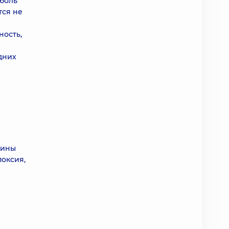
 боль
тся не
ность,
дних
чины
поксия,