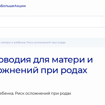
ы
Больше
Акции
я матери и ребенка. Риск осложнений при родах
оводия для матери и
ложнений при родах