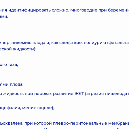
яния идентифицировать сложно. Многоводие при беремен
ами.
ипергликемию плода и, как следствие, полиурию (фетальна
ской жидкости);
го таза;
ями плода:
ю жидкость при пороках развития ЖКТ (атрезия пищевода 
нцефалия, менингоцеле);
Бохдалека, при которой плевро-перитонеальные мембран