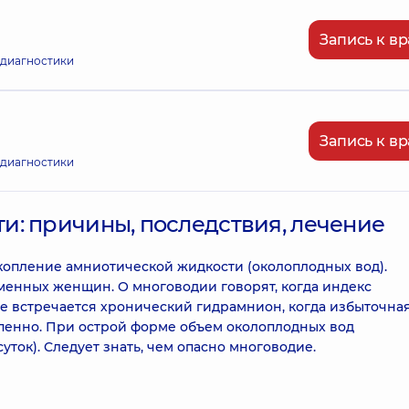
Запись к вр
 диагностики
Запись к вр
 диагностики
и: причины, последствия, лечение
копление амниотической жидкости (околоплодных вод).
менных женщин. О многоводии говорят, когда индекс
е встречается хронический гидрамнион, когда избыточна
пенно. При острой форме объем околоплодных вод
уток). Следует знать, чем опасно многоводие.