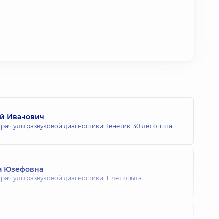
ий Иванович
рач ультразвуковой диагностики; Генетик,
30 лет опыта
а Юзефовна
рач ультразвуковой диагностики,
11 лет опыта