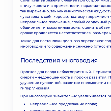
Симптомы выражены сильнее при остром многов
внизу живота и в промежности, нарастает оды
так выраженно, так как амниотическая жидкос
чувствовать себя хорошо, поэтому гидрамнион
неправильное положение, слабый сердечный ри
обширные гипоэхогенные зоны, оценить объем
сроках проявляется несоответствием размера 
Также для постановки диагноза определяют со
многоводии его содержание снижено (относит
Последствия многоводия
Прогноз для плода неблагоприятный. Перината
смерти – недоношенность и пороки развития. П
удушение пуповиной, развитие пневмопатии но
гипергликемия.
При многоводии значительно увеличивается р
неправильное предлежание плода;
преждевременные схватки;