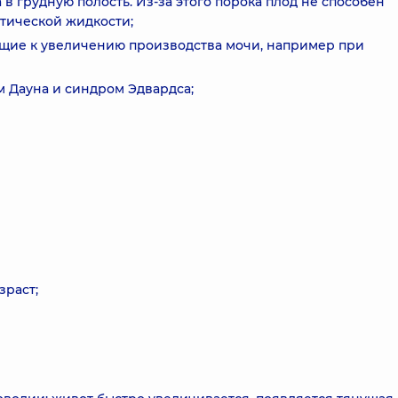
в грудную полость. Из-за этого порока плод не способен
тической жидкости;
щие к увеличению производства мочи, например при
м Дауна и синдром Эдвардса;
зраст;