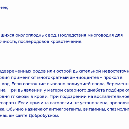
чек;
шихся околоплодных вод. Последствия многоводия для
очность, послеродовое кровотечение.
ждевременных родов или острой дыхательной недостаточн
дия применяют многократный амниоцентез – прокол в
 вод. Если состояние вызвано полиурией плода, беремен
а. При выявлении у матери сахарного диабета подбираю
вня глюкозы в крови. При подозрении на воспалительно
параты. Если причина патологии не установлена, проводя
а. Обычно назначают антиагреганты, витамины, спазмоли
 нашем сайте
Добробут.ком
.