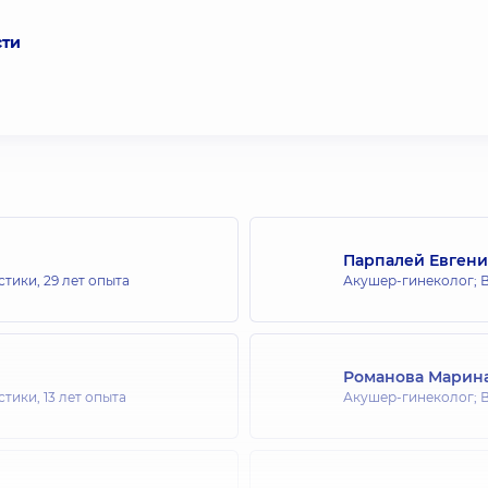
сти
Парпалей Евген
стики,
29 лет опыта
Акушер-гинеколог; В
Романова Марин
стики,
13 лет опыта
Акушер-гинеколог; В