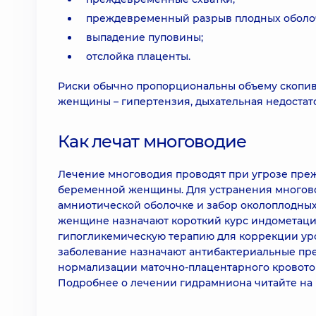
преждевременный разрыв плодных оболо
выпадение пуповины;
отслойка плаценты.
Риски обычно пропорциональны объему скопив
женщины – гипертензия, дыхательная недостат
Как лечат многоводие
Лечение многоводия проводят при угрозе пре
беременной женщины. Для устранения многово
амниотической оболочке и забор околоплодных
женщине назначают короткий курс индометацин
гипогликемическую терапию для коррекции уро
заболевание назначают антибактериальные пре
нормализации маточно-плацентарного кровоток
Подробнее о лечении гидрамниона читайте на