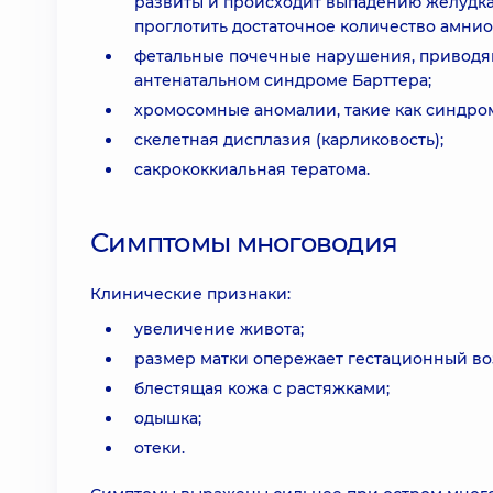
развиты и происходит выпадению желудка 
проглотить достаточное количество амнио
фетальные почечные нарушения, приводя
антенатальном синдроме Барттера;
хромосомные аномалии, такие как синдро
скелетная дисплазия (карликовость);
сакрококкиальная тератома.
Симптомы многоводия
Клинические признаки:
увеличение живота;
размер матки опережает гестационный во
блестящая кожа с растяжками;
одышка;
отеки.