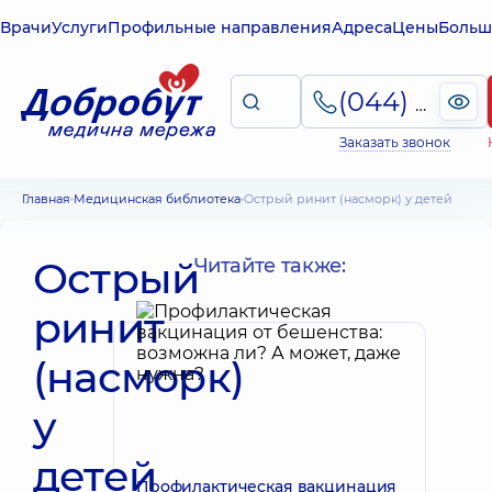
Врачи
Услуги
Профильные направления
Адреса
Цены
Больш
(044) 495-2-888
Заказать звонок
Главная
Медицинская библиотека
Острый ринит (насморк) у детей
Острый
Читайте также:
ринит
(насморк)
у
детей
Профилактическая вакцинация