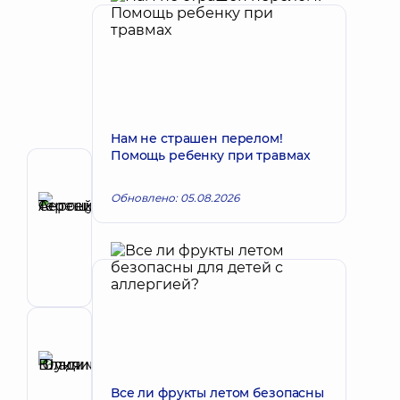
Нам не страшен перелом!
Помощь ребенку при травмах
Автор
Терещук
Обновлено: 05.08.2026
Сергей
Запись к врачу
Антоньевич
Хирург
челюстно-
лицевой
Рецензент
Шуклина
Юлия
Запись к врачу
Все ли фрукты летом безопасны