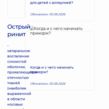
Владимировна
для детей с аллергией?
Отоларинголог;
Отоларинголог
Обновлено: 05.08.2026
детский
Острый
ринит
-
катаральное
воспаление
слизистой
оболочки,
Когда и с чего начинать
прикорм?
проявляющееся
отечностью
тканей
Обновлено: 05.08.2026
(наиболее
выраженной
в области
носовых