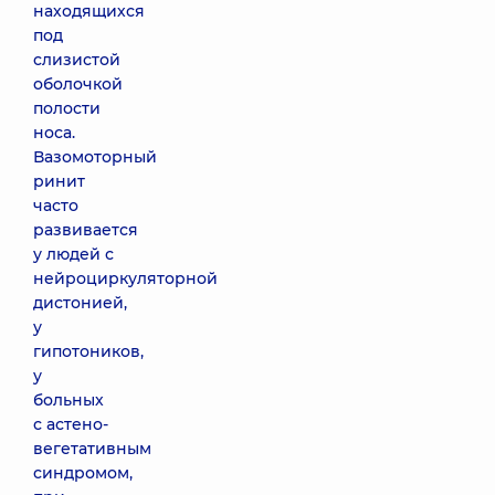
находящихся
под
слизистой
оболочкой
полости
носа.
Вазомоторный
ринит
часто
развивается
у людей с
нейроциркуляторной
дистонией,
у
гипотоников,
у
больных
с астено-
вегетативным
синдромом,