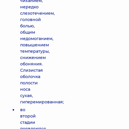
чиханием,
нередко
слезотечением,
головной
болью,
общим
недомоганием,
повышением
температуры,
снижением
обоняния.
Слизистая
оболочка
полости
носа
сухая,
гиперемированная;
во
второй
стадии
появляются