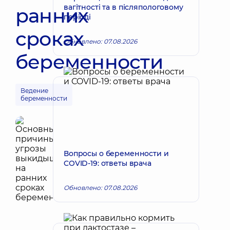
вагітності та в післяпологовому
ранних
періоді
сроках
Обновлено: 07.08.2026
беременности
Ведение
беременности
Вопросы о беременности и
COVID-19: ответы врача
Обновлено: 07.08.2026