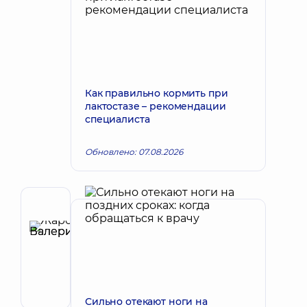
Как правильно кормить при
лактостазе – рекомендации
специалиста
Обновлено: 07.08.2026
Автор
Жаров
Валерий
Запись к врачу
Валериевич
Акушер-
гинеколог;
Врач
Сильно отекают ноги на