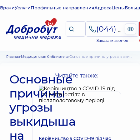
Врачи
Услуги
Профильные направления
Адреса
Цены
Больш
(044) 495-2-888
Заказать звонок
Главная
Медицинская библиотека
Основные причины угрозы выкидыша на ранних сроках беременности
Основные
Читайте также:
причины
угрозы
выкидыша
на
Керівництво з COVID-19 під час