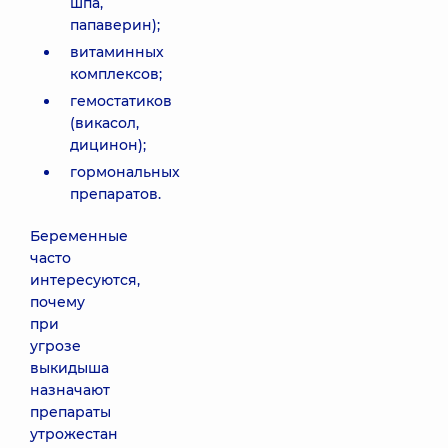
шпа,
папаверин);
витаминных
комплексов;
гемостатиков
(викасол,
дицинон);
гормональных
препаратов.
Беременные
часто
интересуются,
почему
при
угрозе
выкидыша
назначают
препараты
утрожестан