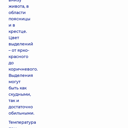
внизу
живота, в
области
поясницы
и в
крестце.
Цвет
выделений
– от ярко-
красного
до
коричневого.
Выделения
могут
быть как
скудными,
так и
достаточно
обильными.
Температура