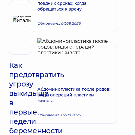
ультразвуковой
поздних сроках: когда
диагностики
обращаться к врачу
Рецензент
Красий
Обновлено: 07.08.2026
Леся
Запись к врачу
Витальевна
Акушер-
гинеколог;
Врач
ультразвуковой
диагностики
Как
предотвратить
угрозу
Абдоминопластика после родов:
выкидыша
виды операций пластики
живота
в
первые
Обновлено: 07.08.2026
недели
беременности