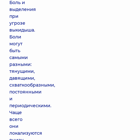
Боль и
выделения
при
угрозе
выкидыша.
Боли
могут
быть
самыми
разными:
тянущими,
давящими,
схваткообразными,
постоянными
и
периодическими.
Чаще
всего
они
локализуются