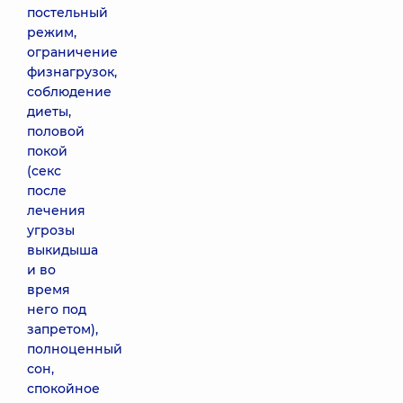
постельный
режим,
ограничение
физнагрузок,
соблюдение
диеты,
половой
покой
(секс
после
лечения
угрозы
выкидыша
и во
время
него под
запретом),
полноценный
сон,
спокойное