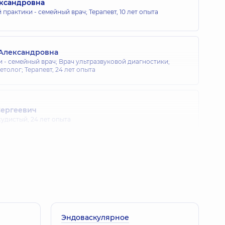
ександровна
 практики - семейный врач; Терапевт,
10 лет опыта
 Александровна
 - семейный врач; Врач ультразвуковой диагностики;
етолог; Терапевт,
24 лет опыта
Сергеевич
судистый,
24 лет опыта
сильевна
 практики - семейный врач; Гематолог-онколог детский;
а
Эндоваскулярное