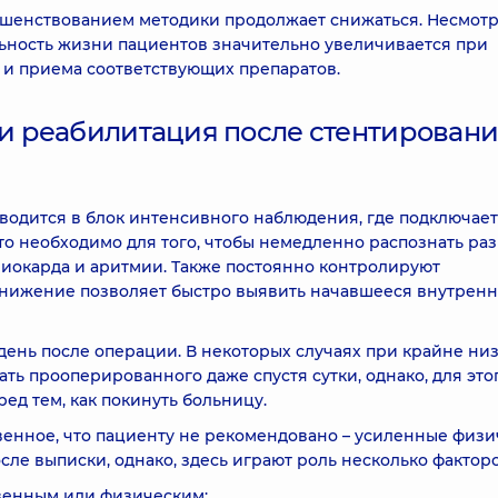
ршенствованием методики продолжает снижаться. Несмотр
ьность жизни пациентов значительно увеличивается при
 и приема соответствующих препаратов.
 реабилитация после стентирован
водится в блок интенсивного наблюдения, где подключает
то необходимо для того, чтобы немедленно распознать ра
окарда и аритмии. Также постоянно контролируют
снижение позволяет быстро выявить начавшееся внутрен
день после операции. В некоторых случаях при крайне ни
ь прооперированного даже спустя сутки, однако, для это
ед тем, как покинуть больницу.
енное, что пациенту не рекомендовано – усиленные физи
осле выписки, однако, здесь играют роль несколько факторо
венным или физическим;