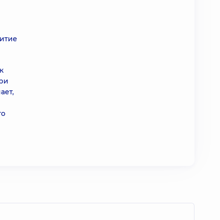
витие
к
при
ает,
го