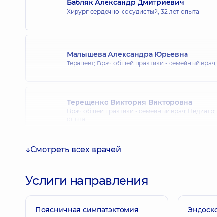
Бабляк Александр Дмитриевич
Хирург сердечно-сосудистый,
32 лет опыта
Малышева Александра Юрьевна
Терапевт; Врач общей практики - семейный врач
Терещенко Виктория Викторовна
Врач общей практики - семейный врач; Педиатр;
опыта
Смотреть всех врачей
Кузьменко Дмитрий Александрович
Кардиолог; Хирург сердечно-сосудистый,
26 лет
Услиги направления
Поясничная симпатэктомия
Эндоск