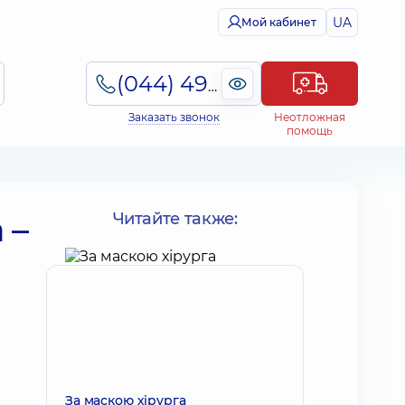
UA
Мой кабинет
(044) 495-2-888
Заказать звонок
Неотложная
помощь
 –
Читайте также:
За маскою хірурга