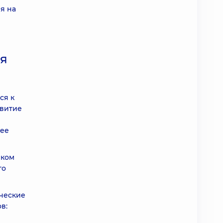
я на
ия
ся к
звитие
нее
зком
го
ческие
в: