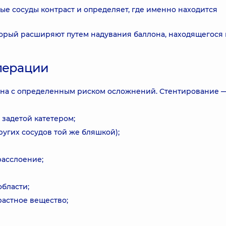
ые сосуды контраст и определяет, где именно находится
торый расширяют путем надувания баллона, находящегося 
операции
ена с определенным риском осложнений. Стентирование 
 задетой катетером;
угих сосудов той же бляшкой);
расслоение;
бласти;
растное вещество;