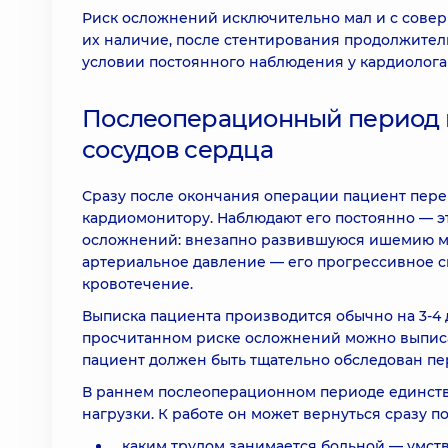
Риск осложнений исключительно мал и с сове
их наличие, после стентирования продолжител
условии постоянного наблюдения у кардиолога
Послеоперационный период и
сосудов сердца
Сразу после окончания операции пациент пере
кардиомонитору. Наблюдают его постоянно — э
осложнений: внезапно развившуюся ишемию ми
артериальное давление — его прогрессивное 
кровотечение.
Выписка пациента производится обычно на 3-4 
просчитанном риске осложнений можно выписат
пациент должен быть тщательно обследован пер
В раннем послеоперационном периоде единств
нагрузки. К работе он может вернуться сразу п
каким трудом занимается больной — умст