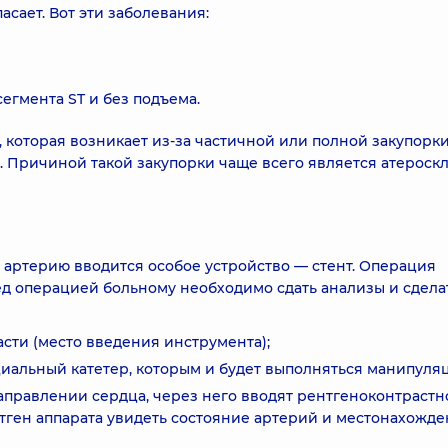
асает. Вот эти заболевания:
гмента ST и без подъема.
 которая возникает из-за частичной или полной закупорк
 Причиной такой закупорки чаще всего является атероскл
ю артерию вводится особое устройство — стент. Операция
ед операцией больному необходимо сдать анализы и сдела
сти (место введения инструмента);
иальный катетер, которым и будет выполняться манипуля
направлении сердца, через него вводят рентгеноконтрастн
нтген аппарата увидеть состояние артерий и местонахожд