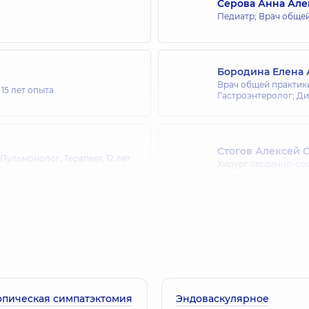
Серова Анна Ал
Педиатр; Врач общей
Бородина Елена
Врач общей практики
,
15 лет опыта
Гастроэнтеролог; Ди
Стогов Алексей 
 Пульмонолог; Терапевт,
12 лет
Хирург сердечно-со
Зинчук Алена Ва
Педиатр; Врач общей
 опыта
Терапевт,
19 лет опыт
опическая симпатэктомия
Эндоваскулярное