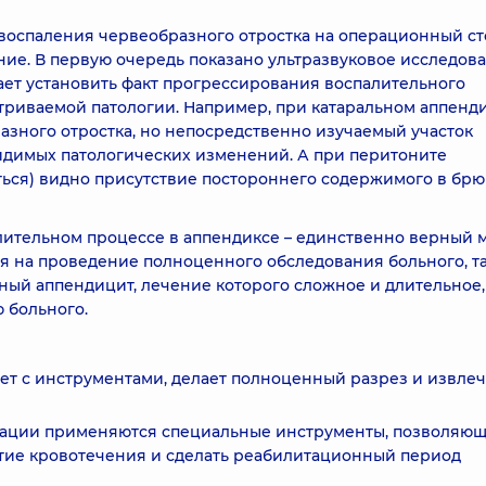
воспаления червеобразного отростка на операционный ст
ние. В первую очередь показано ультразвуковое исследов
ет установить факт прогрессирования воспалительного
триваемой патологии. Например, при катаральном аппенд
азного отростка, но непосредственно изучаемый участок
идимых патологических изменений. А при перитоните
ться) видно присутствие постороннего содержимого в бр
ительном процессе в аппендиксе – единственно верный 
я на проведение полноценного обследования больного, та
ый аппендицит, лечение которого сложное и длительное, 
 больного.
ает с инструментами, делает полноценный разрез и извле
рации применяются специальные инструменты, позволяю
итие кровотечения и сделать реабилитационный период