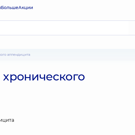
ы
Больше
Акции
кого аппендицита
и хронического