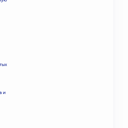
ную
тых
а и