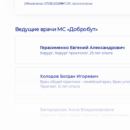
Обновлено: 07.08.2026
11.3К просмотров
Ведущие врачи МС «Добробут»
Герасименко Евгений Александрович
Хирург; Хирург проктолог,
25 лет опыта
Холодов Богдан Игоревич
Врач общей практики - семейный врач; Врач уль
Терапевт,
12 лет опыта
Загороднюк Анна Владимировна
Терапевт; Врач общей практики - семейный врач