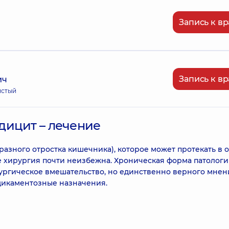
Запись к вр
Запись к вр
ич
истый
дицит – лечение
азного отростка кишечника), которое может протекать в 
 хирургия почти неизбежна. Хроническая форма патологи
ургическое вмешательство, но единственно верного мнен
едикаментозные назначения.