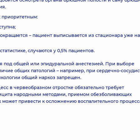
надобится осмотреть органы брюшной полости и саму брюш
ия.
к приоритетным:
тупна;
кращается – пациент выписывается из стационара уже на
татистике, случаются у 0,5% пациентов.
я под общей или эпидуральной анестезией. При выборе
личие общих патологий – например, при сердечно-сосудис
онкологии общий наркоз запрещен.
сс в червеобразном отростке обязательно требует
дицита народными методами, приемом обезболивающих
ак может привести к осложнению воспалительного процесс