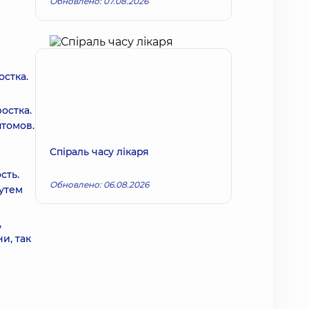
Обновлено: 07.08.2026
стка.
остка.
томов.
Спіраль часу лікаря
сть.
Обновлено: 06.08.2026
утем
,
и, так