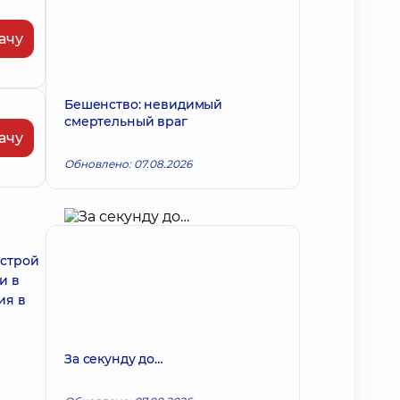
ачу
Бешенство: невидимый
смертельный враг
ачу
Обновлено: 07.08.2026
острой
и в
ия в
За секунду до…