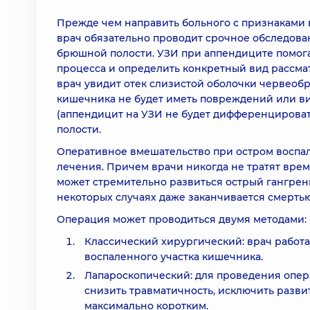
Прежде чем направить больного с признаками 
врач обязательно проводит срочное обследова
брюшной полости. УЗИ при аппендиците помога
процесса и определить конкретный вид рассма
врач увидит отек слизистой оболочки червеобр
кишечника не будет иметь повреждений или в
(аппендицит на УЗИ не будет дифференцирова
полости.
Оперативное вмешательство при остром воспал
лечения. Причем врачи никогда не тратят врем
может стремительно развиться острый гангренн
некоторых случаях даже заканчивается смертью
Операция может проводиться двумя методами:
Классический хирургический: врач работ
воспаленного участка кишечника.
Лапароскопический: для проведения опе
снизить травматичность, исключить разв
максимально коротким.