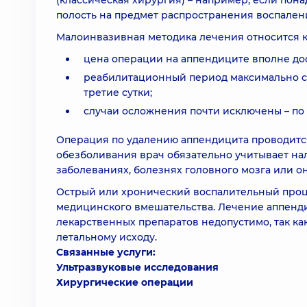
(классическая хирургия) – например, если по
полость на предмет распространения воспален
Малоинвазивная методика лечения относится 
цена операции на аппендиците вполне дос
реабилитационный период максимально со
третие сутки;
случаи осложнения почти исключены – по с
Операция по удалению аппендицита проводитс
обезболивания врач обязательно учитывает на
заболеваниях, болезнях головного мозга или 
Острый или хронический воспалительный проце
медицинского вмешательства. Лечение аппен
лекарственных препаратов недопустимо, так к
летальному исходу.
Связанные услуги:
Ультразвуковые исследования
Хирургические операции