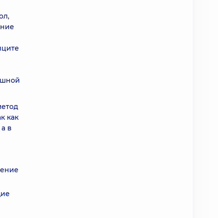
ол,
ание
иците
юшной
метод
к как
а в
чение
щие