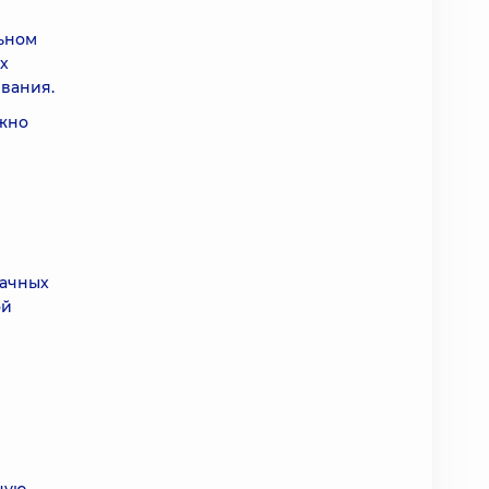
ьном
х
вания.
ожно
начных
ой