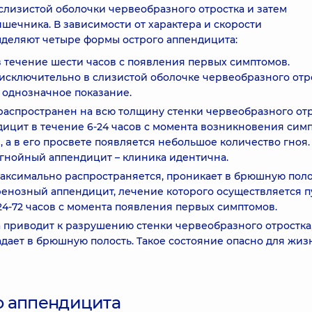
слизистой оболочки червеобразного отростка и затем
ишечника. В зависимости от характера и скорости
ыделяют четыре формы острого аппендицита:
 течение шести часов с появления первых симптомов.
исключительно в слизистой оболочке червеобразного отро
 однозначное показание.
аспространен на всю толщину стенки червеобразного отр
ицит в течение 6-24 часов с момента возникновения симп
 а в его просвете появляется небольшое количество гноя.
гнойный аппендицит – клиника идентична.
аксимально распространяется, проникает в брюшную поло
ренозный аппендицит, лечение которого осуществляется п
24-72 часов с момента появления первых симптомов.
приводит к разрушению стенки червеобразного отростка
дает в брюшную полость. Такое состояние опасно для жизн
о аппендицита