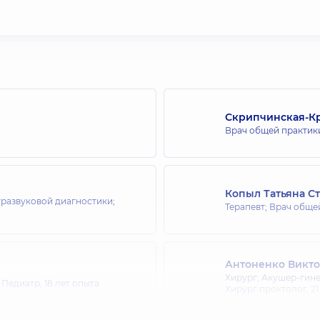
Скрипчинская-К
Врач общей практики
Копыл Татьяна С
тразвуковой диагностики;
Терапевт; Врач обще
Антоненко Викто
Хирург; Акушер-гине
; Педиатр,
18 лет опыта
Хирург проктолог,
21