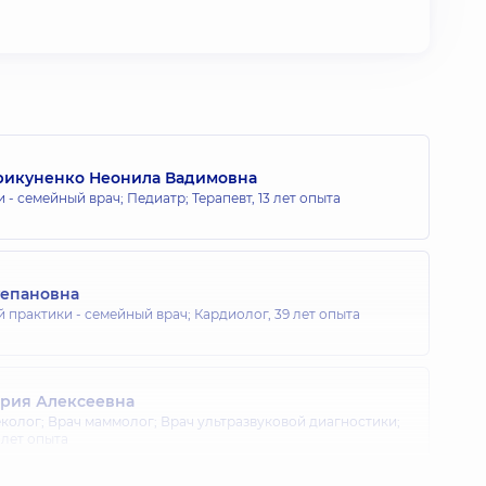
рикуненко Неонила Вадимовна
 - семейный врач; Педиатр; Терапевт,
13 лет опыта
тепановна
й практики - семейный врач; Кардиолог,
39 лет опыта
рия Алексеевна
колог; Врач маммолог; Врач ультразвуковой диагностики;
 лет опыта