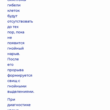
гибели
клеток
будут
отсутствовать
до тех
пор, пока
не
появится
гнойный
нарыв.
После
его
прорыва
формируется
свищ с
гнойными
выделениями.
При
диагностике