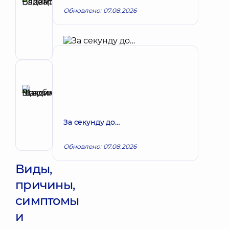
Вадим
Обновлено: 07.08.2026
Запись к врачу
Валентинович
Хирург;
Хирург
проктолог
Рецензент
Щербина
Максим
Запись к врачу
Владимирович
За секунду до…
Хирург;
Хирург
проктолог;
Обновлено: 07.08.2026
Хирург
сосудистый
Виды,
причины,
симптомы
и