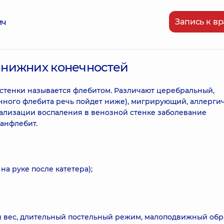
Запись к вр
ич
 нижних конечностей
стенки называется флебитом. Различают церебральный,
ного флебита речь пойдет ниже), мигрирующий, аллерги
кализации воспаления в венозной стенке заболевание
панфлебит.
а руке после катетера);
 вес, длительный постельный режим, малоподвижный обр