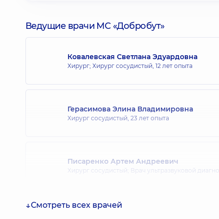
Ведущие врачи МС «Добробут»
Ковалевская Светлана Эдуардовна
Хирург; Хирург сосудистый,
12 лет опыта
Герасимова Элина Владимировна
Хирург сосудистый,
23 лет опыта
Писаренко Артем Андреевич
Хирург сосудистый; Врач ультразвуковой диагн
Смотреть всех врачей