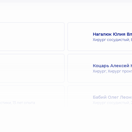
Нагалюк Юлия В
Хирург сосудистый; 
Коцарь Алексей
Хирург; Хирург прок
Бабий Олег Лео
остики,
13 лет опыта
Хирург сосудистый,