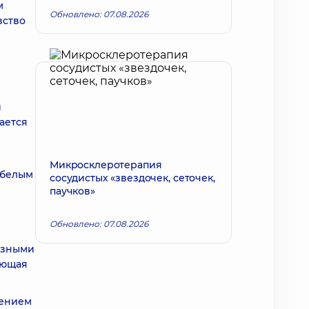
м
Обновлено: 07.08.2026
вство
и
ается
Микросклеротерапия
-белым
сосудистых «звездочек, сеточек,
паучков»
Обновлено: 07.08.2026
азными
ающая
щением