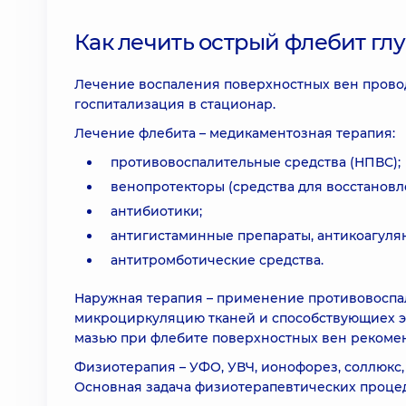
Как лечить острый флебит глу
Лечение воспаления поверхностных вен провод
госпитализация в стационар.
Лечение флебита – медикаментозная терапия:
противовоспалительные средства (НПВС);
венопротекторы (средства для восстанов
антибиотики;
антигистаминные препараты, антикоагуля
антитромботические средства.
Наружная терапия – применение противовоспал
микроциркуляцию тканей и способствующиех эла
мазью при флебите поверхностных вен рекомен
Физиотерапия – УФО, УВЧ, ионофорез, соллюкс,
Основная задача физиотерапевтических процед