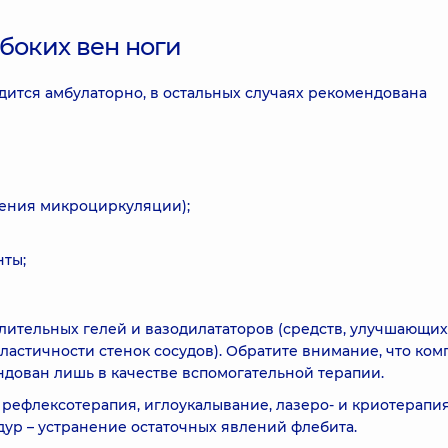
боких вен ноги
ится амбулаторно, в остальных случаях рекомендована
ления микроциркуляции);
нты;
ительных гелей и вазодилататоров (средств, улучшающих
стичности стенок сосудов). Обратите внимание, что ком
дован лишь в качестве вспомогательной терапии.
 рефлексотерапия, иглоукалывание, лазеро- и криотерапия
ур – устранение остаточных явлений флебита.