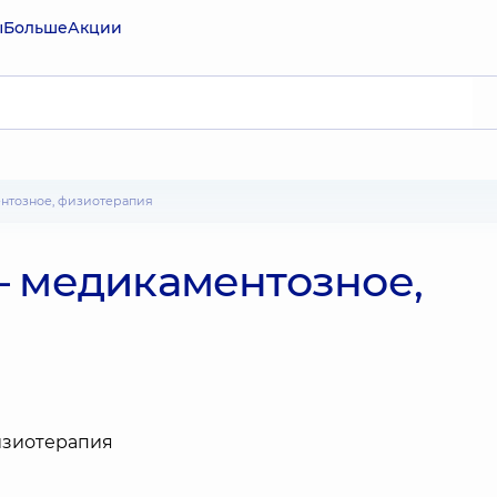
ы
Больше
Акции
ентозное, физиотерапия
– медикаментозное,