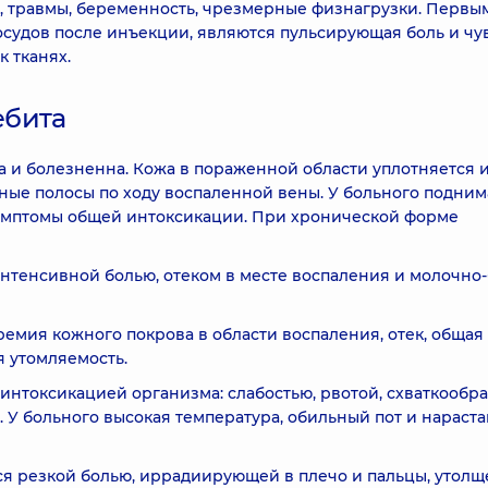
, травмы, беременность, чрезмерные физнагрузки. Первы
осудов после инъекции, являются пульсирующая боль и чу
 тканях.
ебита
 и болезненна. Кожа в пораженной области уплотняется 
сные полосы по ходу воспаленной вены. У больного подним
 симптомы общей интоксикации. При хронической форме
интенсивной болью, отеком в месте воспаления и молочно
емия кожного покрова в области воспаления, отек, общая
я утомляемость.
интоксикацией организма: слабостью, рвотой, схваткообр
 У больного высокая температура, обильный пот и нараст
ся резкой болью, иррадиирующей в плечо и пальцы, утол