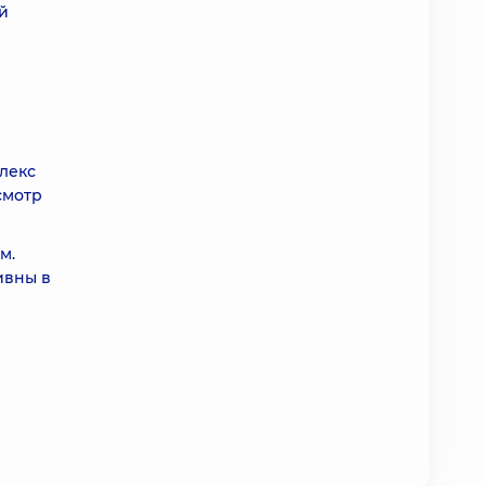
й
лекс
смотр
м.
ивны в