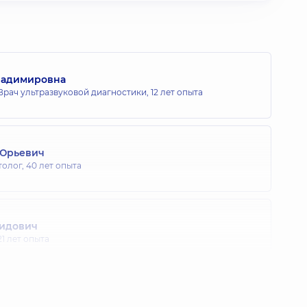
ладимировна
Врач ультразвуковой диагностики,
12 лет опыта
 Юрьевич
толог,
40 лет опыта
нидович
21 лет опыта