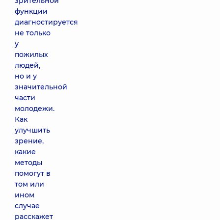
зрительной
функции
диагностируется
не только
у
пожилых
людей,
но и у
значительной
части
молодежи.
Как
улучшить
зрение,
какие
методы
помогут в
том или
ином
случае
расскажет