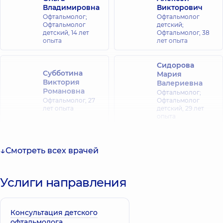
Владимировна
Викторович
Офтальмолог;
Офтальмолог
Офтальмолог
детский;
детский,
14 лет
Офтальмолог,
38
опыта
лет опыта
Сидорова
Субботина
Мария
Виктория
Валериевна
Романовна
Офтальмолог;
Офтальмолог,
27
Офтальмолог
лет опыта
детский,
29 лет
опыта
Пилипчук
Романовская
Наталья
Любовь
Смотреть всех врачей
Анатольевна
Георгиевна
Офтальмолог
Офтальмолог
детский,
22 лет
детский,
26 лет
Услиги направления
опыта
опыта
Коваленко
Консультация детского
Оксана
Палеха Ольга
офтальмолога