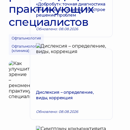
«Добробут»: точная диагностика
практикующих
для взрослых и детей – быстрое
решение проблем
специалистов
Обновлено: 08.08.2026
Офтальмология
Офтальмология
(клиника)
Дислексия – определение,
виды, коррекция
Обновлено: 08.08.2026