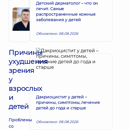
Детский дерматолог – что он
Рецензент
лечит. Самые
Радченко
распространенные кожные
Запись к врачу
Роман
заболевания у детей
Иванович
Офтальмолог
Обновлено: 08.08.2026
Причины
ухудшения
зрения
у
взрослых
и
Дакриоцистит у детей –
причины, симптомы, лечение
детей
детей до года и старше
Проблемы
Обновлено: 08.08.2026
со