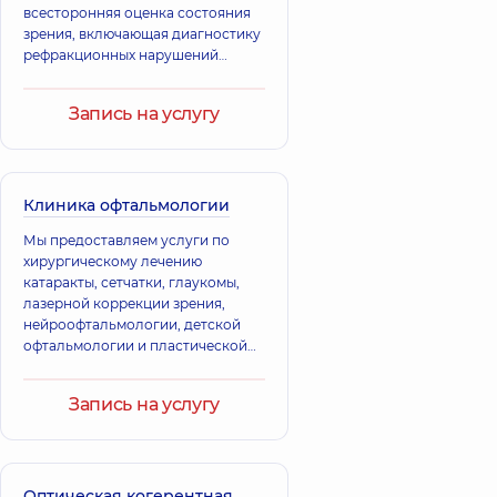
Орестович
всесторонняя оценка состояния
Терапевт; Врач
Грабова Алла
зрения, включающая диагностику
общей практики -
Анатольевна
рефракционных нарушений
семейный врач;
Офтальмолог
Педиатр;
(близорукость, дальнозоркость,
детский,
31 лет
Эндокринолог;
астигматизм) и обсуждение
опыта
Эндокринолог
Запись на услугу
возможных вариантов коррекции
детский,
14 лет
зрения, таких как лазерная
опыта
коррекция или имплантация линз.
Врач подбирает индивидуальный
план лечения с учетом ваших
Клиника офтальмологии
потребностей.
Мы предоставляем услуги по
хирургическому лечению
катаракты, сетчатки, глаукомы,
лазерной коррекции зрения,
нейроофтальмологии, детской
офтальмологии и пластической
хирургии глаз.
Запись на услугу
Оптическая когерентная