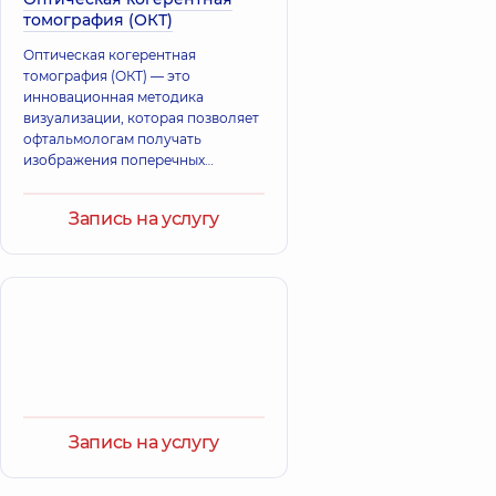
томография (ОКТ)
Оптическая когерентная
томография (ОКТ) — это
инновационная методика
визуализации, которая позволяет
офтальмологам получать
изображения поперечных
сечений сетчатки и других
структур глаза с высокой
Запись на услугу
разрешающей способностью.
Запись на услугу