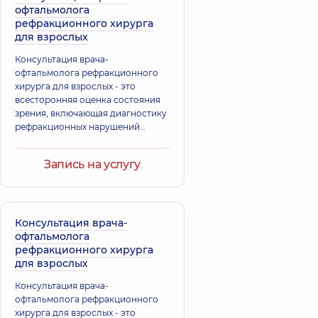
Виктория
Мирославовна
офтальмолога
Васильевна
Офтальмолог;
рефракционного хирурга
Офтальмолог
Офтальмолог,
21
для взрослых
детский,
30 лет
лет опыта
опыта
Консультация врача-
офтальмолога рефракционного
хирурга для взрослых - это
Овсиенко
Клюйко Ирина
всесторонняя оценка состояния
Виктория
Игоревна
зрения, включающая диагностику
Петровна
Офтальмолог;
рефракционных нарушений
Офтальмолог
Офтальмолог
(близорукость, дальнозоркость,
детский;
детский,
16 лет
Офтальмолог,
27
астигматизм) и обсуждение
опыта
Запись на услугу
лет опыта
возможных вариантов коррекции
зрения, таких как лазерная
коррекция или имплантация линз.
Комендатюк
Малышева
Врач подбирает индивидуальный
Наталия
Александра
план лечения с учетом ваших
Консультация врача-
Васильевна
Юрьевна
потребностей.
офтальмолога
Офтальмолог
Терапевт; Врач
детский;
общей практики -
рефракционного хирурга
Офтальмолог,
15
семейный врач,
15
для взрослых
лет опыта
лет опыта
Консультация врача-
офтальмолога рефракционного
Смаль Богдан
хирурга для взрослых - это