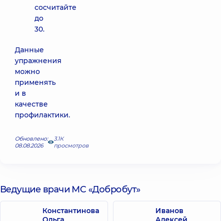
сосчитайте
до
30.
Данные
упражнения
можно
применять
и в
качестве
профилактики.
Обновлено:
3.1К
08.08.2026
просмотров
Ведущие врачи МС «Добробут»
Константинова
Иванов
Ольга
Алексей