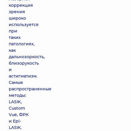
коррекция
зрения
широко
используется
при
таких
патологиях,
как
дальнозоркость,
близорукость
и
астигматизм.
Самые
распространенные
методы:
LASIK,
Custom
Vue, ФРК
и Epi-
LASIK.