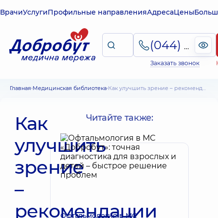
Врачи
Услуги
Профильные направления
Адреса
Цены
Больш
(044) 495-2-888
Заказать звонок
Главная
Медицинская библиотека
Как улучшить зрение – рекомендации практикующих специалистов
Как
Читайте также:
улучшить
зрение
–
рекомендации
Офтальмология в МС