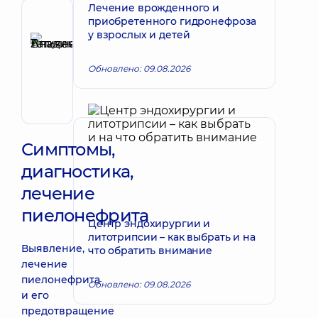
Лечение врожденного и
Рецензент
приобретенного гидронефроза
у взрослых и детей
Аникеева
Татьяна
Запись к врачу
Обновлено: 09.08.2026
Владимировна
Терапевт;
Кардиолог;
Ревматолог
Симптомы,
диагностика,
лечение
пиелонефрита
Центр эндохирургии и
литотрипсии – как выбрать и на
Выявление,
что обратить внимание
лечение
пиелонефрита
Обновлено: 09.08.2026
и его
предотвращение