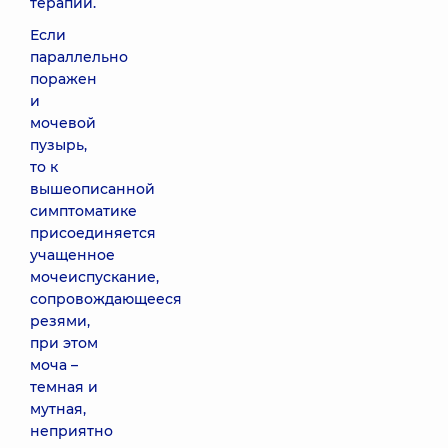
терапии.
Если
параллельно
поражен
и
мочевой
пузырь,
то к
вышеописанной
симптоматике
присоединяется
учащенное
мочеиспускание,
сопровождающееся
резями,
при этом
моча –
темная и
мутная,
неприятно