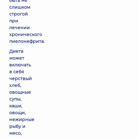
быть не
слишком
строгой
при
лечении
хронического
пиелонефрита.
Диета
может
включать
в себя
черствый
хлеб,
овощные
супы,
каши,
овощи,
нежирные
рыбу и
мясо,