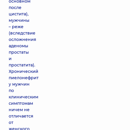
основном
после
цистита),
мужчины
– реже
(вследствие
осложнения
аденомы
простаты
и
простатита).
Хронический
пиелонефрит
у мужчин
по
клиническим
симптомам
ничем не
отличается
от
женского