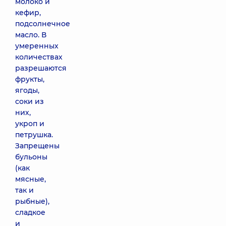
молоко и
кефир,
подсолнечное
масло. В
умеренных
количествах
разрешаются
фрукты,
ягоды,
соки из
них,
укроп и
петрушка.
Запрещены
бульоны
(как
мясные,
так и
рыбные),
сладкое
и