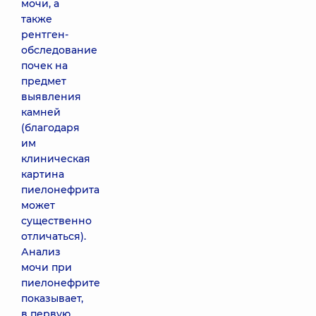
мочи, а
также
рентген-
обследование
почек на
предмет
выявления
камней
(благодаря
им
клиническая
картина
пиелонефрита
может
существенно
отличаться).
Анализ
мочи при
пиелонефрите
показывает,
в первую