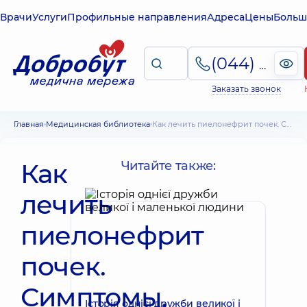
Врачи
Услуги
Профильные направления
Адреса
Цены
Больш
(044) 495-2-888
Заказать звонок
Главная
Медицинская библиотека
Как лечить пиелонефрит почек. Симптомы, осложнения, группы риска
Как
Читайте также:
лечить
пиелонефрит
почек.
Симптомы,
Історія однієї дружби великої і