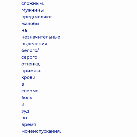
сложным.
Мужчины
предъявляют
жалобы
на
незначительные
выделения
белого/
серого
оттенка,
примесь
крови
в
сперме,
боль
и
зуд
во
время
мочеиспускания.