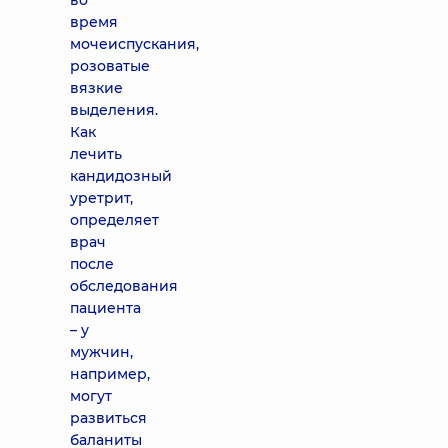
во
время
мочеиспускания,
розоватые
вязкие
выделения.
Как
лечить
кандидозный
уретрит,
определяет
врач
после
обследования
пациента
– у
мужчин,
например,
могут
развиться
баланиты