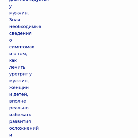
у
мужчин.
Зная
необходимые
сведения
о
симптомах
и о том,
как
лечить
уретрит у
мужчин,
женщин
и детей,
вполне
реально
избежать
развития
осложнений
и