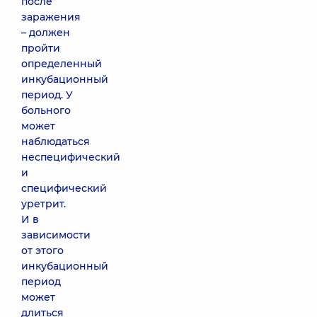
после
заражения
– должен
пройти
определенный
инкубационный
период. У
больного
может
наблюдаться
неспецифический
и
специфический
уретрит.
И в
зависимости
от этого
инкубационный
период
может
длиться