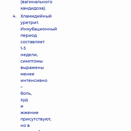
(вагинального
кандидоза).
Хламидийный
уретрит.
Инкубационный
период
составляет
1-3
недели,
симптомы
выражены
менее
интенсивно
–
боль,
зуд
и
жжение
присутствуют,
но в