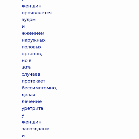
женщин
проявляется
зудом
и
жжением
наружных
половых
органов,
но в
30%
случаев
протекает
бессимптомно,
делая
лечение
уретрита
у
женщин
запоздалым
и