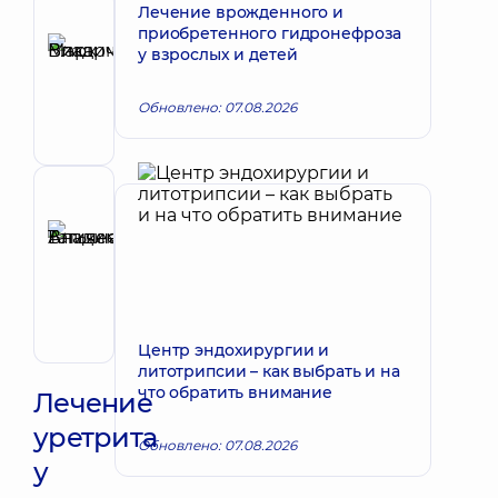
Лечение врожденного и
Автор
приобретенного гидронефроза
Викарчук
у взрослых и детей
Запись к врачу
Марк
Владимирович
Обновлено: 07.08.2026
Уролог
Рецензент
Аникеева
Татьяна
Запись к врачу
Владимировна
Терапевт;
Кардиолог;
Центр эндохирургии и
Ревматолог
литотрипсии – как выбрать и на
что обратить внимание
Лечение
уретрита
Обновлено: 07.08.2026
у