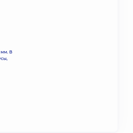
мм. В
усы,