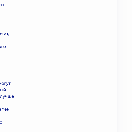
го
чит,
ого
могут
ный
 лучше
й
егче
о