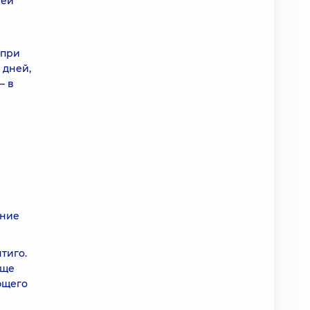
ней
 при
 дней,
– в
ение
тиго.
аще
ющего