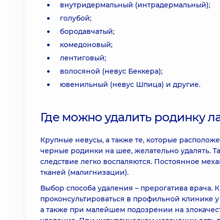
внутридермальный (интрадермальный);
голубой;
бородавчатый;
комедоновый;
лентиговый;
волосяной (невус Беккера);
ювенильный (невус Шпица) и другие.
Где можно удалить родинку л
Крупные невусы, а также те, которые располо
черные родинки на шее, желательно удалять. Т
следствие легко воспаляются. Постоянное мех
тканей (малигнизации).
Выбор способа удаления – прерогатива врача. 
проконсультироваться в профильной клинике у 
а также при малейшем подозрении на злокаче