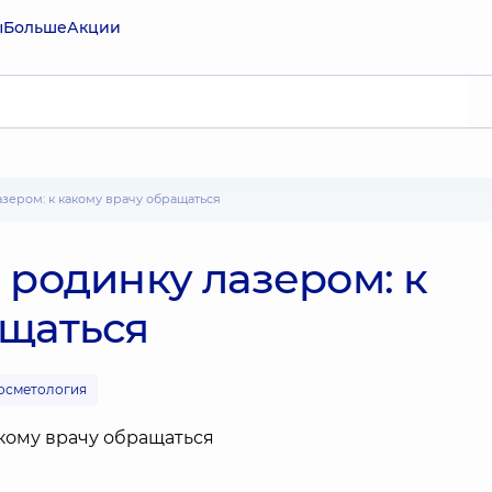
ы
Больше
Акции
азером: к какому врачу обращаться
 родинку лазером: к
ащаться
осметология