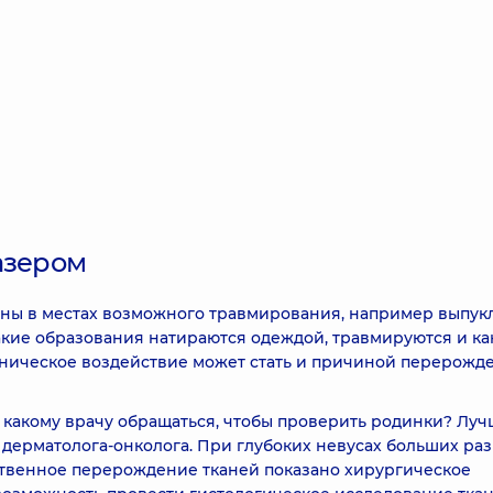
азером
жены в местах возможного травмирования, например выпук
акие образования натираются одеждой, травмируются и ка
аническое воздействие может стать и причиной перерожд
К какому врачу обращаться, чтобы проверить родинки? Лу
дерматолога-онколога. При глубоких невусах больших ра
ственное перерождение тканей показано хирургическое