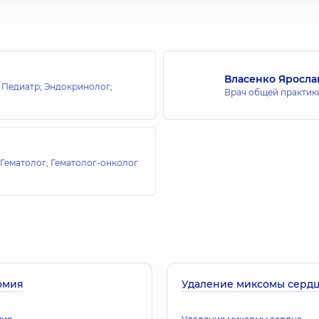
Власенко Яросл
; Педиатр; Эндокринолог;
Врач общей практики
 Гематолог; Гематолог-онколог
омия
Удаление миксомы серд