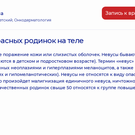
Запись к вр
на
етский; Онкодерматология
асных родинок на теле
е поражение кожи или слизистых оболочек. Невусы бываю
ся в детском и подростковом возрасте). Термин «невус»
нных неоплазиями и гиперплазиями меланоцитов, а также
 и гипомеланотических). Невусы не относятся к виду опа
то произойдет малигнизация единичного невуса, ничтожно
ачественных родинок свыше 50 относятся к группе повыш