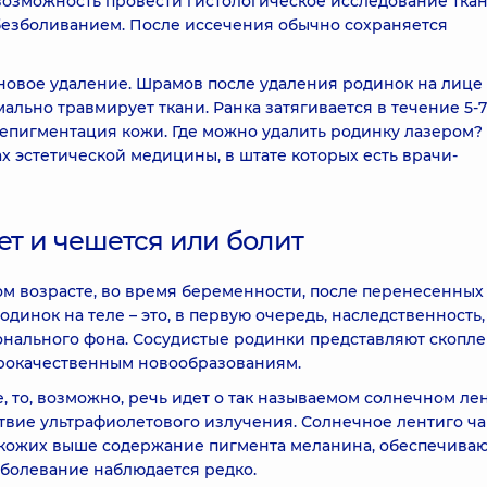
возможность провести гистологическое исследование тка
безболиванием. После иссечения обычно сохраняется
новое удаление. Шрамов после удаления родинок на лице
ально травмирует ткани. Ранка затягивается в течение 5-7
епигментация кожи. Где можно удалить родинку лазером? 
 эстетической медицины, в штате которых есть врачи-
тет и чешется или болит
ом возрасте, во время беременности, после перенесенных
инок на теле – это, в первую очередь, наследственность,
нального фона. Сосудистые родинки представляют скопл
брокачественным новообразованиям.
 то, возможно, речь идет о так называемом солнечном лен
твие ультрафиолетового излучения. Солнечное лентиго ч
нокожих выше содержание пигмента меланина, обеспечива
аболевание наблюдается редко.