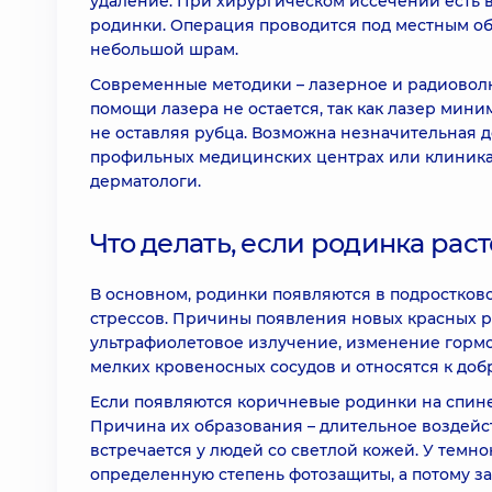
удаление. При хирургическом иссечении есть 
родинки. Операция проводится под местным о
небольшой шрам.
Современные методики – лазерное и радиовол
помощи лазера не остается, так как лазер миним
не оставляя рубца. Возможна незначительная д
профильных медицинских центрах или клиниках
дерматологи.
Что делать, если родинка рас
В основном, родинки появляются в подростков
стрессов. Причины появления новых красных род
ультрафиолетовое излучение, изменение гормо
мелких кровеносных сосудов и относятся к до
Если появляются коричневые родинки на спине,
Причина их образования – длительное воздейс
встречается у людей со светлой кожей. У тем
определенную степень фотозащиты, а потому з