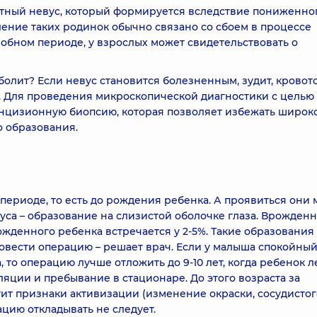
ентный невус, который формируется вследствие пониженно
ение таких родинок обычно связано со сбоем в процессе
бном периоде, у взрослых может свидетельствовать о
 болит? Если невус становится болезненным, зудит, кровото
чу. Для проведения микроскопической диагностики с целью
цизионную биопсию, которая позволяет избежать широк
 образования.
ериоде, то есть до рождения ребенка. А проявиться они 
евуса – образование на слизистой оболочке глаза. Врожден
ожденного ребенка встречается у 2-5%. Такие образования
овести операцию – решает врач. Если у малыша спокойны
, то операцию лучше отложить до 9-10 лет, когда ребенок л
ции и пребывание в стационаре. До этого возраста за
ит признаки активизации (изменение окраски, сосудистог
ацию откладывать не следует.