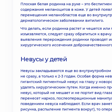
Плоская белая родинка на руке – это беспигм
содержания меланоцитов в коже. У детей появл
перемещения меланобластов еще во внутриутро
дерматологическом заболевании витилиго.
Что делать, если родинка растет и чешется или
изъязвляется, следует сразу обратиться к вра
выявления перерождения родинки проводят ин
хирургического иссечения доброкачественного
Невусы у детей
Невусы закладываются еще во внутриутробном п
не сразу, а только к 2-3 годам. Особая форма н
гигантский пигментный невус на глазу у новор
удалять хирургическим путем. Когда именно пр
невус, который не мешает и не портит вид глаза
перенесет наркоз, послеоперационные манипуля
поведением невуса наблюдают. Если врач замет
рисунка, распыление пигмента вокруг), то опер