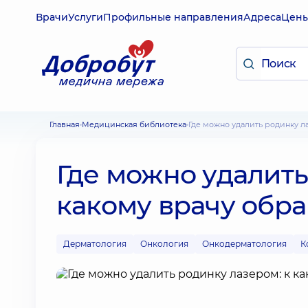
Врачи
Услуги
Профильные направления
Адреса
Цен
Главная
Медицинская библиотека
Где можно удалить родинку л
Где можно удалить
какому врачу обр
Дерматология
Онкология
Онкодерматология
К