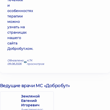
течении
и
особенностях
терапии
можно
узнать на
страницах
нашего
сайта
Добробут.ком.
Обновлено:
4.7К
09.08.2026
просмотров
Ведущие врачи МС «Добробут»
Земляной
Евгений
Игоревич
Анестезиолог;