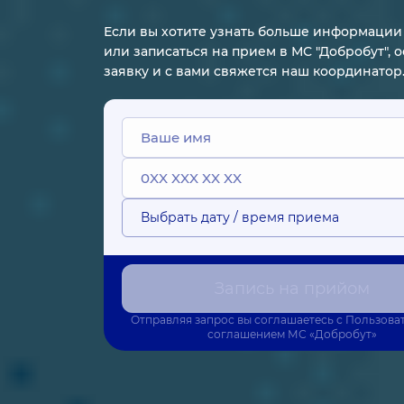
Если вы хотите узнать больше информации 
или записаться на прием в МС "Добробут", 
заявку и с вами свяжется наш координатор
Выбрать дату / время приема
Запись на прийом
Отправляя запрос вы соглашаетесь с
Пользова
соглашением
МС «Добробут»