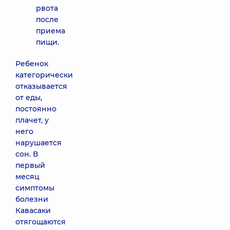
рвота
после
приема
пищи.
Ребенок
категорически
отказывается
от еды,
постоянно
плачет, у
него
нарушается
сон. В
первый
месяц
симптомы
болезни
Кавасаки
отягощаются