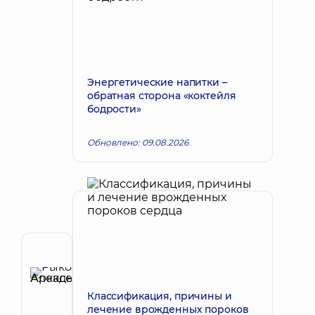
Энергетические напитки –
обратная сторона «коктейля
бодрости»
Обновлено: 09.08.2026
Автор
Рыков
Алексей
Запись к врачу
Классификация, причины и
Аркадьевич
лечение врожденных пороков