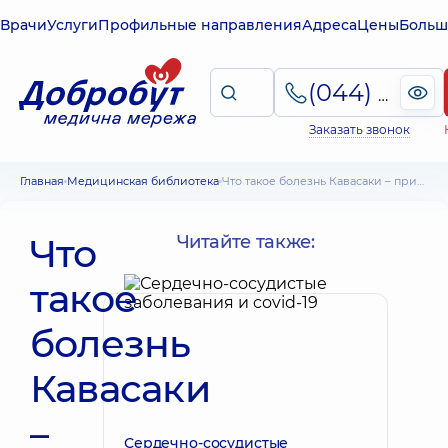
Врачи
Услуги
Профильные направления
Адреса
Цены
Больш
(044) 495-2-888
Заказать звонок
Главная
Медицинская библиотека
Что такое болезнь Кавасаки – причины, симптомы, лечение
Что
Читайте также:
такое
болезнь
Кавасаки
–
Сердечно-сосудистые