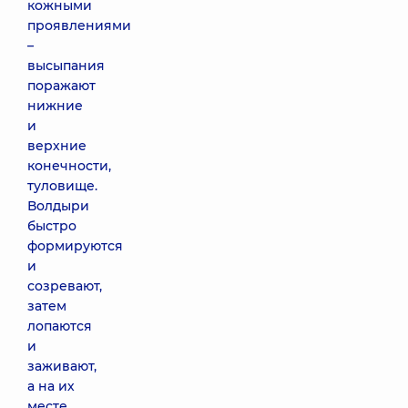
кожными
проявлениями
–
высыпания
поражают
нижние
и
верхние
конечности,
туловище.
Волдыри
быстро
формируются
и
созревают,
затем
лопаются
и
заживают,
а на их
месте