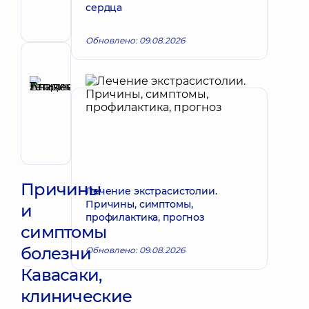
сердца
Педиатр;
Гастроэнтеролог
детский
Обновлено: 09.08.2026
Рецензент
Аникеева
Татьяна
Запись к врачу
Владимировна
Терапевт;
Кардиолог;
Ревматолог
Причины
Лечение экстрасистолии.
Причины, симптомы,
и
профилактика, прогноз
симптомы
болезни
Обновлено: 09.08.2026
Кавасаки,
клинические