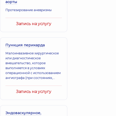
аорты
Протезирование аневризмы
Запись на услугу
Пункция перикарда
Малоинвазивное хирургическое
или диагностическое
вмешательство, которое
выполняется в условиях
операционной с использованием
ангиографа (при состояниях,
угрожающих жизни в
реанимации) под местной
Запись на услугу
анестезией или в/в анестезией (по
необходимости) для диагностики
или дренирования полости
перикарда.
Эндоваскулярное,