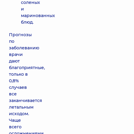
соленых
и
маринованных
блюд.
Прогнозы
по
заболеванию
врачи
дают
благоприятные,
только в
0,8%
случаев
все
заканчивается
летальным
исходом.
Чаще
всего
осложнениями