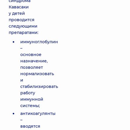
синдрома
Кавасаки
у детей
проводится
следующими
препаратами:
иммуноглобулин
–
основное
назначение,
позволяет
нормализовать
и
стабилизировать
работу
иммунной
системы;
антикоагулянты
–
вводятся