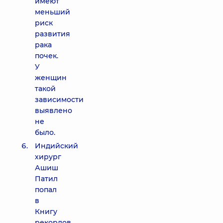
имеют
меньший
риск
развития
рака
почек.
У
женщин
такой
зависимости
выявлено
не
было.
Индийский
хирург
Ашиш
Патил
попал
в
Книгу
рекордов