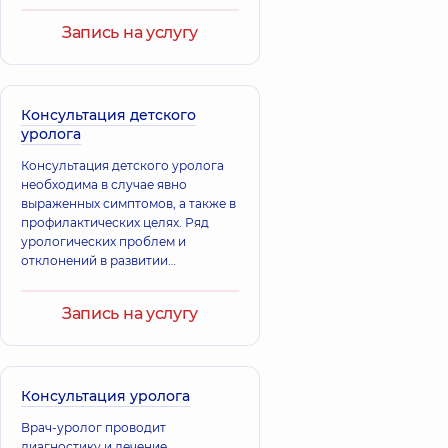
Запись на услугу
Консультация детского
уролога
Консультация детского уролога
необходима в случае явно
выраженных симптомов, а также в
профилактических целях. Ряд
урологических проблем и
отклонений в развитии
мочеполовой системы малыша
могут быть врожденными,
Запись на услугу
поэтому профилактические
консультации у специалиста
проводятся в первые месяцы
жизни ребёнка. Большинство
врожденных аномалий и
Консультация уролога
недостатков развития
Врач-уролог проводит
мочеполовой системы успешно
диагностику и лечение