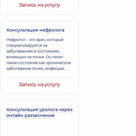
Бидула
Васильевич
Запись на услугу
Евгений
Уролог; Врач
Александрович
ультразвуковой
Уролог,
15 лет
диагностики,
29
опыта
лет опыта
Консультация нефролога
Банас
Нефролог - это врач, который
Александр
специализируется на
Гирин Дмитрий
Александрович
заболеваниях и состояниях,
Игоревич
Уролог; Врач
влияющих на почки. Он лечит
Уролог,
8 лет
ультразвуковой
такие состояния как хроническое
опыта
диагностики,
15 лет
заболевание почек, инфекции
опыта
почек и почечную
недостаточность.
Запись на услугу
Бабенко
Байло Олег
Владислав
Владимирович
Анатольевич
Уролог,
29 лет
Уролог,
32 лет
опыта
опыта
Консультация уролога через
онлайн разъяснение