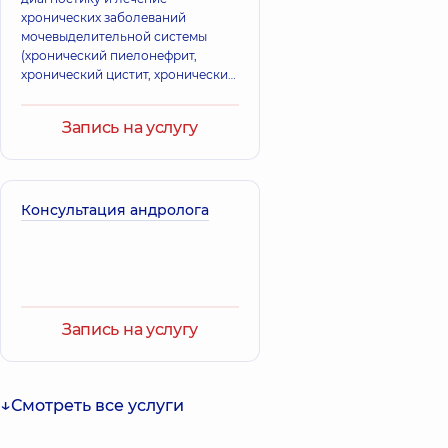
корректируется именно в детском
хронических заболеваний
возрасте.
мочевыделительной системы
(хронический пиелонефрит,
хронический цистит, хронический
простатит), эректильной
дисфункции, а также
Запись на услугу
заболеваний, передающихся
половым путем.
Консультация андролога
Запись на услугу
Смотреть все услуги