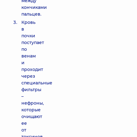
между
кончиками
пальцев.
Кровь
в
почки
поступает
по
венам
и
проходит
через
специальные
фильтры
–
нефроны,
которые
очищают
ее
от
токсинов