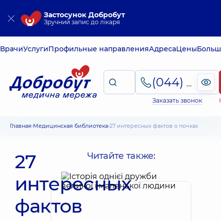
Застосунок Добробут
Зручний запис до лікаря
Врачи
Услуги
Профильные направления
Адреса
Цены
Больш
(044) 495-2-888
Заказать звонок
Главная
Медицинская библиотека
27 интересных фактов о почках
27
Читайте также:
интересных
фактов