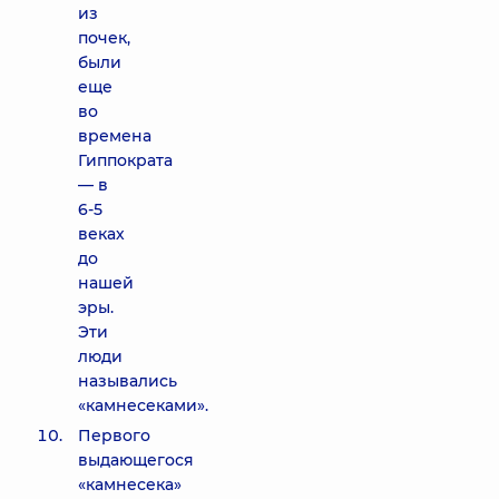
из
почек,
были
еще
во
времена
Гиппократа
— в
6-5
веках
до
нашей
эры.
Эти
люди
назывались
«камнесеками».
Первого
выдающегося
«камнесека»