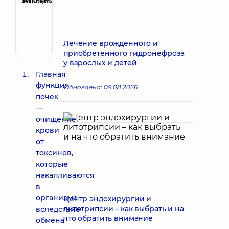
Татьяна
Запись к врачу
Владимировна
Терапевт;
Кардиолог;
Лечение врожденного и
Ревматолог
приобретенного гидронефроза
у взрослых и детей
Главная
функция
Обновлено: 09.08.2026
почек
—
очищение
крови
от
токсинов,
которые
накапливаются
в
организме
Центр эндохирургии и
литотрипсии – как выбрать и на
вследствие
что обратить внимание
обмена