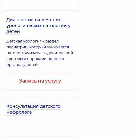
Арнеут Игорь
Сергеевич
Волков Сергей
Уролог; Врач
Сергеевич
ультразвуковой
Диагностика и лечение
Уролог,
диагностики,
6 лет
урологических патологий у
опыта
детей
Детская урология – раздел
Зелинский
педиатрии, который занимается
Олег
Хабенец Олег
патологиями мочевыделительной
Владимирович
Сергеевич
системы и пороками половых
Уролог; Врач
Уролог,
15 лет
органов у детей.
ультразвуковой
опыта
диагностики,
22
лет опыта
Запись на услугу
Артемьев
Дмитрий
Викарчук Марк
Викторович
Владимирович
Консультация детского
Уролог; Врач
Уролог,
19 лет
нефролога
ультразвуковой
опыта
диагностики,
15 лет
опыта
Ткаченко Павел