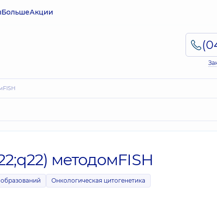
ы
Больше
Акции
За
омFISH
22;q22) методомFISH
ообразований
Онкологическая цитогенетика