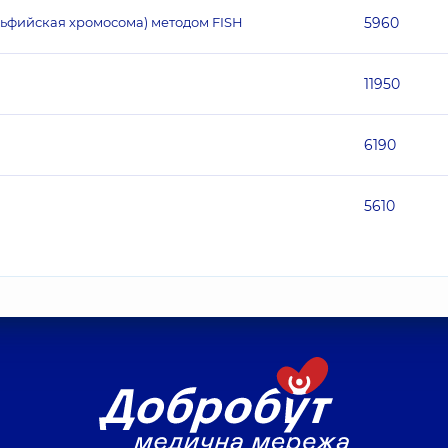
ельфийская хромосома) методом FISH
5960
11950
6190
5610