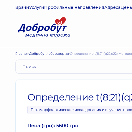
Врачи
Услуги
Профильные направления
Адреса
Цен
Главная
Добробут лаборатория
Определение t(8;21)(q22;q22) метод
Определение t(8;21)(q
Патоморфологические исследования и изучение нов
Цена (грн): 5600 грн