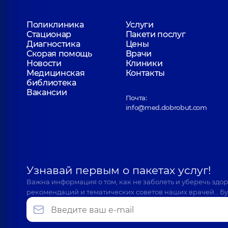
Поликлиника
Услуги
Стационар
Пакети послуг
Диагностика
Цены
Скорая помощь
Врачи
Новости
Клиники
Медицинская
Контакты
библиотека
Вакансии
Почта:
info@med.dobrobut.com
Узнавай первым о пакетах услуг!
Важна информация о том, как не заболеть и уберечь здо
рекомендаций и тематических советов наших врачей… Бу