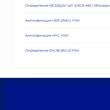
Определение t(9;22)(q34.1;q11.2) BCR-ABL1 (Филад
Амплификация HER‐2/NEU, FISH
Амплификация MYC, FISH
Определение t(14;18) (BCL2) FISH