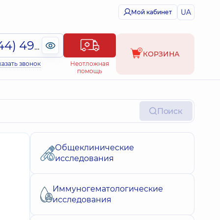
UA
Мой кабинет
(044) 495-2-888
КОРЗИНА
казать звонок
Неотложная
помощь
Поиск
Общеклинические
исследования
Иммуногематологические
исследования