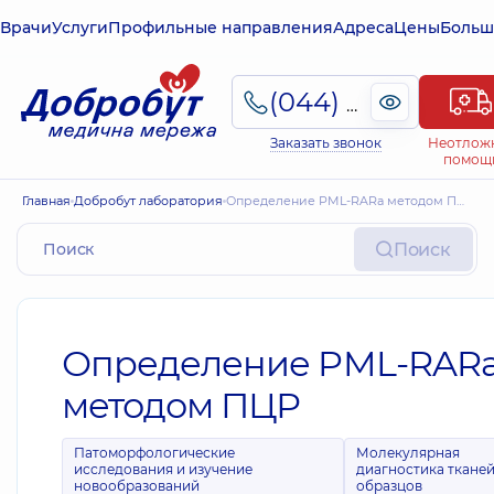
Врачи
Услуги
Профильные направления
Адреса
Цены
Больш
(044) 495-2-888
Заказать звонок
Неотлож
помощ
Главная
Добробут лаборатория
Определение PML-RARа методом ПЦР
Поиск
Определение PML-RAR
методом ПЦР
Патоморфологические
Молекулярная
исследования и изучение
диагностика тканей
новообразований
образцов