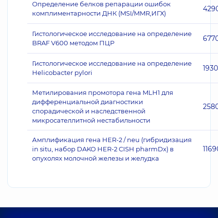
Определение белков репарации ошибок
429
комплиментарности ДНК (MSI/MMR,ИГХ)
Гистологическое исследование на определение
677
BRAF V600 методом ПЦР
Гистологическое исследование на определение
1930
Helicobacter pylori
Метилирования промотора гена MLH1 для
дифференциальной диагностики
258
спорадической и наследственной
микросателлитной нестабильности
Амплификация гена HER-2 / neu (гибридизация
1169
in situ, набор DAKO HER-2 CISH pharmDx) в
опухолях молочной железы и желудка