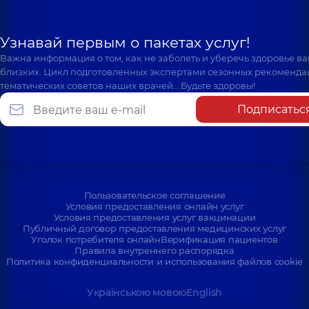
Узнавай первым о пакетах услуг!
Важна информация о том, как не заболеть и уберечь здоровье в
близких. Цикл подготовленных экспертами сезонных рекоменда
тематических советов наших врачей… Будьте здоровы!
Подписатьс
Пользовательское соглашение
Условия предоставления онлайн услуг
Условия предоставления услуг вакцинации
Публичный договор предоставления медицинских услуг
Уголок потребителя онлайн
Верификация пациентов
Правила внутреннего распорядка
Политика конфиденциальности и использования файлов cookie
Українською мовою
English