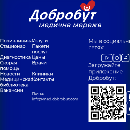
Поликлиника
Услуги
Мы в социальн
Стационар
Пакети
сетях:
послуг
Диагностика
Цены
Скорая
Врачи
Загружайте
помощь
приложение
Новости
Клиники
Добробут:
Медицинская
Контакты
библиотека
Вакансии
Почта:
info@med.dobrobut.com