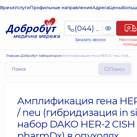
Врачи
Услуги
Профильные направления
Адреса
Цены
Больш
(044) 495-2-888
Заказать звонок
Неотлож
помощ
Главная
Добробут лаборатория
Амплификация гена HER-2 / neu (гибридизация in situ, набор DAKO HER-2 CISH pharmDx) в опухолях молочной железы и желудка
Поиск
Амплификация гена HE
/ neu (гибридизация in si
набор DAKO HER-2 CISH
pharmDx) в опухолях