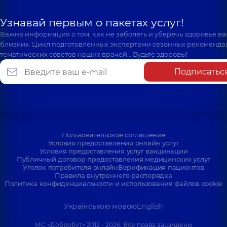
Узнавай первым о пакетах услуг!
Важна информация о том, как не заболеть и уберечь здоровье в
близких. Цикл подготовленных экспертами сезонных рекоменда
тематических советов наших врачей… Будьте здоровы!
Подписатьс
Пользовательское соглашение
Условия предоставления онлайн услуг
Условия предоставления услуг вакцинации
Публичный договор предоставления медицинских услуг
Уголок потребителя онлайн
Верификация пациентов
Правила внутреннего распорядка
Политика конфиденциальности и использования файлов cookie
Українською мовою
English
МС «Добробут» 2012 - 2026. Все права защищены