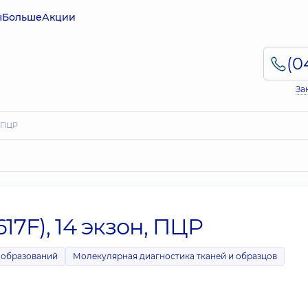
ы
Больше
Акции
За
, ПЦР
7F), 14 экзон, ПЦР
ообразований
Молекулярная диагностика тканей и образцов