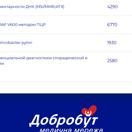
ентарности ДНК (MSI/MMR,ИГХ)
4290
BRAF V600 методом ПЦР
6770
icobacter pylori
1930
енциальной диагностики спорадической и
2580
ти