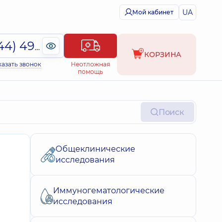
UA
Мой кабинет
(044) 495-2-888
КОРЗИНА
казать звонок
Неотложная
помощь
Поиск
Общеклинические
исследования
Иммуногематологические
исследования