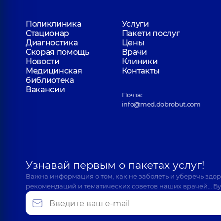
Поликлиника
Услуги
Стационар
Пакети послуг
Диагностика
Цены
Скорая помощь
Врачи
Новости
Клиники
Медицинская
Контакты
библиотека
Вакансии
Почта:
info@med.dobrobut.com
Узнавай первым о пакетах услуг!
Важна информация о том, как не заболеть и уберечь здо
рекомендаций и тематических советов наших врачей… Бу