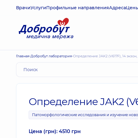
Врачи
Услуги
Профильные направления
Адреса
Цен
Главная
Добробут лаборатория
Определение JAK2 (V617F), 14 экзон
Определение JAK2 (V61
Патоморфологические исследования и изучение нов
Цена (грн): 4510 грн