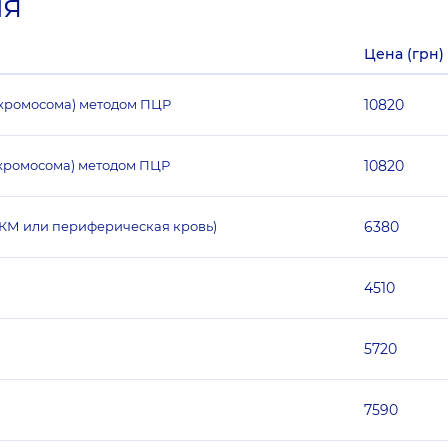
ия
Цена (грн)
 хромосома) методом ПЦР
10820
 хромосома) методом ПЦР
10820
КМ или периферическая кровь)
6380
4510
5720
7590