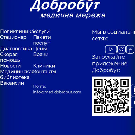
Поликлиника
Услуги
Мы в социальн
Стационар
Пакети
сетях:
послуг
Диагностика
Цены
Скорая
Врачи
Загружайте
помощь
приложение
Новости
Клиники
Добробут:
Медицинская
Контакты
библиотека
Вакансии
Почта:
info@med.dobrobut.com