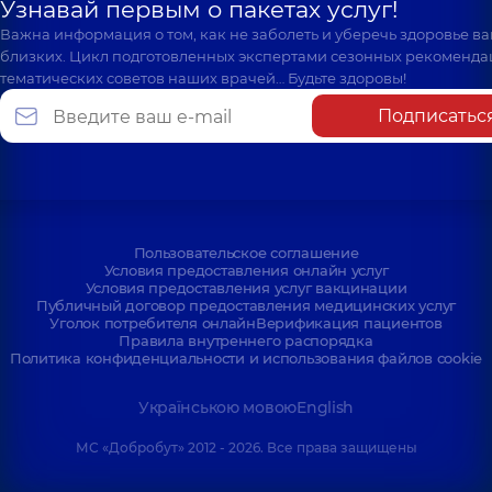
Узнавай первым о пакетах услуг!
Важна информация о том, как не заболеть и уберечь здоровье в
близких. Цикл подготовленных экспертами сезонных рекоменда
тематических советов наших врачей… Будьте здоровы!
Подписатьс
Пользовательское соглашение
Условия предоставления онлайн услуг
Условия предоставления услуг вакцинации
Публичный договор предоставления медицинских услуг
Уголок потребителя онлайн
Верификация пациентов
Правила внутреннего распорядка
Политика конфиденциальности и использования файлов cookie
Українською мовою
English
МС «Добробут» 2012 - 2026. Все права защищены