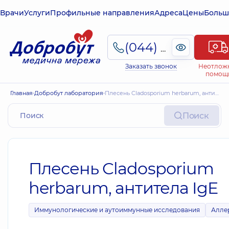
Врачи
Услуги
Профильные направления
Адреса
Цены
Больш
(044) 495-2-888
Заказать звонок
Неотлож
помощ
Главная
Добробут лаборатория
Плесень Cladosporium herbarum, антитела IgE
Поиск
Плесень Cladosporium
herbarum, антитела IgE
Иммунологические и аутоиммунные исследования
Алле