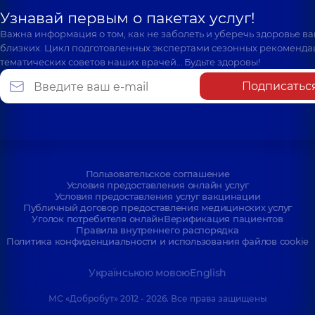
Узнавай первым о пакетах услуг!
Важна информация о том, как не заболеть и уберечь здоровье в
близких. Цикл подготовленных экспертами сезонных рекоменда
тематических советов наших врачей… Будьте здоровы!
Подписатьс
Пользовательское соглашение
Условия предоставления онлайн услуг
Условия предоставления услуг вакцинации
Публичный договор предоставления медицинских услуг
Уголок потребителя онлайн
Верификация пациентов
Правила внутреннего распорядка
Политика конфиденциальности и использования файлов cookie
Українською мовою
English
МС «Добробут» 2012 - 2026. Все права защищены