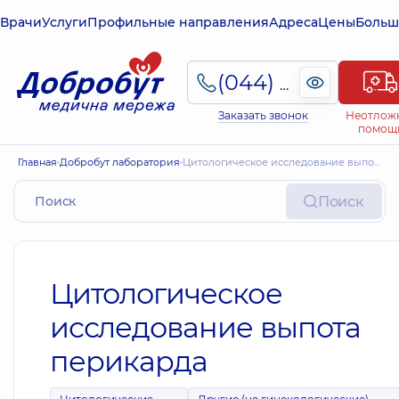
Врачи
Услуги
Профильные направления
Адреса
Цены
Больш
(044) 495-2-888
Заказать звонок
Неотлож
помощ
Главная
Добробут лаборатория
Цитологическое исследование выпота перикарда
Поиск
Цитологическое
исследование выпота
перикарда