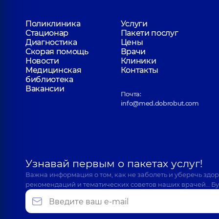
Поликлиника
Услуги
Стационар
Пакети послуг
Диагностика
Цены
Скорая помощь
Врачи
Новости
Клиники
Медицинская
Контакты
библиотека
Вакансии
Почта:
info@med.dobrobut.com
Узнавай первым о пакетах услуг!
Важна информация о том, как не заболеть и уберечь здо
рекомендаций и тематических советов наших врачей… Бу