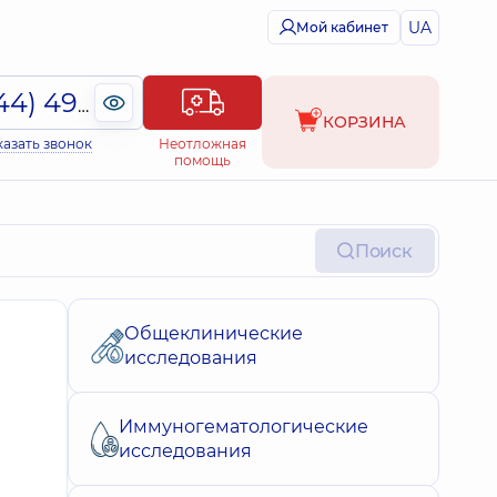
UA
Мой кабинет
(044) 495-2-888
КОРЗИНА
казать звонок
Неотложная
помощь
Поиск
Общеклинические
исследования
Иммуногематологические
исследования