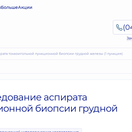
ы
Больше
Акции
За
ирата тонкоигольной пункционной биопсии грудной железы (1 пункция)
едование аспирата
ионной биопсии грудной