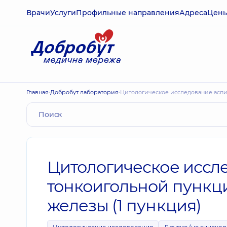
Врачи
Услуги
Профильные направления
Адреса
Цен
Главная
Добробут лаборатория
Цитологическое исследование асп
Цитологическое иссл
тонкоигольной пункц
железы (1 пункция)