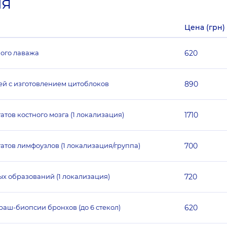
ия
Цена (грн)
ого лаважа
620
ей с изготовлением цитоблоков
890
тов костного мозга (1 локализация)
1710
атов лимфоузлов (1 локализация/группа)
700
х образований (1 локализация)
720
аш-биопсии бронхов (до 6 стекол)
620