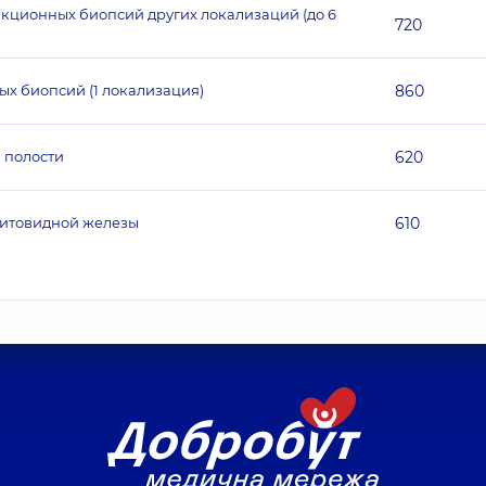
кционных биопсий других локализаций (до 6
720
х биопсий (1 локализация)
860
 полости
620
щитовидной железы
610