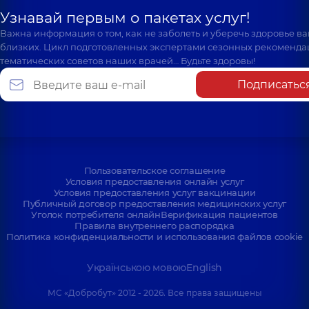
Узнавай первым о пакетах услуг!
Важна информация о том, как не заболеть и уберечь здоровье в
близких. Цикл подготовленных экспертами сезонных рекоменда
тематических советов наших врачей… Будьте здоровы!
Подписатьс
Пользовательское соглашение
Условия предоставления онлайн услуг
Условия предоставления услуг вакцинации
Публичный договор предоставления медицинских услуг
Уголок потребителя онлайн
Верификация пациентов
Правила внутреннего распорядка
Политика конфиденциальности и использования файлов cookie
Українською мовою
English
МС «Добробут» 2012 - 2026. Все права защищены