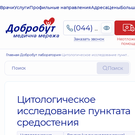
Врачи
Услуги
Профильные направления
Адреса
Цены
Больш
(044) 495-2-888
Заказать звонок
Неотлож
помощ
Главная
Добробут лаборатория
Цитологическое исследование пунктата средостения
Поиск
Цитологическое
исследование пунктата
средостения