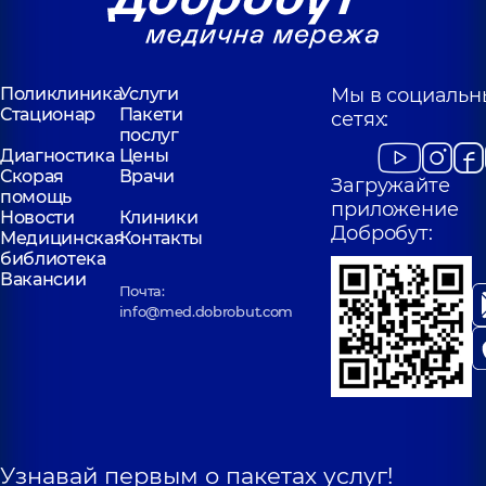
Поликлиника
Услуги
Мы в социальн
Стационар
Пакети
сетях:
послуг
Диагностика
Цены
Скорая
Врачи
Загружайте
помощь
приложение
Новости
Клиники
Добробут:
Медицинская
Контакты
библиотека
Вакансии
Почта:
info@med.dobrobut.com
Узнавай первым о пакетах услуг!