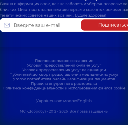
Важна информация о том, как не заболеть и уберечь здоровье в
близких. Цикл подготовленных экспертами сезонных рекоменда
тематических советов наших врачей… Будьте здоровы!
Подписатьс
Пользовательское соглашение
Условия предоставления онлайн услуг
Условия предоставления услуг вакцинации
Публичный договор предоставления медицинских услуг
Уголок потребителя онлайн
Верификация пациентов
Правила внутреннего распорядка
Политика конфиденциальности и использования файлов cookie
Українською мовою
English
МС «Добробут» 2012 - 2026. Все права защищены