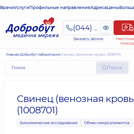
Врачи
Услуги
Профильные направления
Адреса
Цены
Больш
(044) 495-2-888
Заказать звонок
Неотлож
помощ
Главная
Добробут лаборатория
Свинец (венозная кровь) (1008701)
Поиск
Свинец (венозная кровь
(1008701)
Биохимические исследования
Обмен микроэлементов