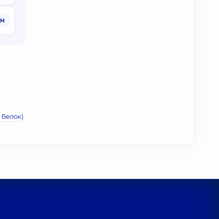
рн
 Белок)