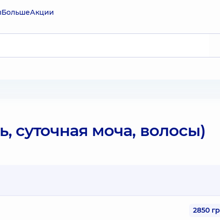
ы
Больше
Акции
, суточная моча, волосы)
2850 г