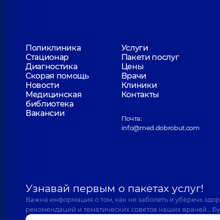
Поликлиника
Услуги
Стационар
Пакети послуг
Диагностика
Цены
Скорая помощь
Врачи
Новости
Клиники
Медицинская
Контакты
библиотека
Вакансии
Почта:
info@med.dobrobut.com
Узнавай первым о пакетах услуг!
Важна информация о том, как не заболеть и уберечь здо
рекомендаций и тематических советов наших врачей… Бу