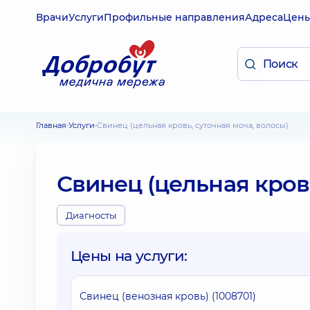
Врачи
Услуги
Профильные направления
Адреса
Цен
Главная
Услуги
Свинец (цельная кровь, суточная моча, волосы)
Свинец (цельная кровь
Диагносты
Цены на услуги:
Свинец (венозная кровь) (1008701)