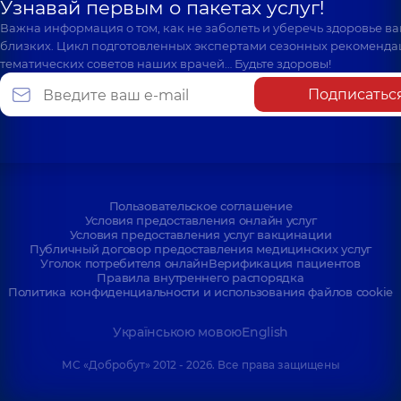
Узнавай первым о пакетах услуг!
Важна информация о том, как не заболеть и уберечь здоровье в
близких. Цикл подготовленных экспертами сезонных рекоменда
тематических советов наших врачей… Будьте здоровы!
Подписатьс
Пользовательское соглашение
Условия предоставления онлайн услуг
Условия предоставления услуг вакцинации
Публичный договор предоставления медицинских услуг
Уголок потребителя онлайн
Верификация пациентов
Правила внутреннего распорядка
Политика конфиденциальности и использования файлов cookie
Українською мовою
English
МС «Добробут» 2012 - 2026. Все права защищены