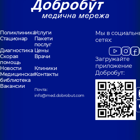
Поликлиника
Услуги
Мы в социальн
Стационар
Пакети
сетях:
послуг
Диагностика
Цены
Скорая
Врачи
Загружайте
помощь
приложение
Новости
Клиники
Добробут:
Медицинская
Контакты
библиотека
Вакансии
Почта:
info@med.dobrobut.com