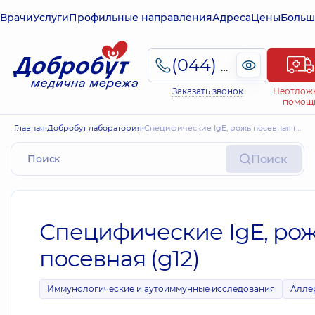
Врачи
Услуги
Профильные направления
Адреса
Цены
Больш
(044) 495-2-888
Заказать звонок
Неотлож
помощ
Главная
Добробут лаборатория
Специфические IgE, рожь посевная (g12)
Поиск
Специфические IgE, ро
посевная (g12)
Иммунологические и аутоиммунные исследования
Алле