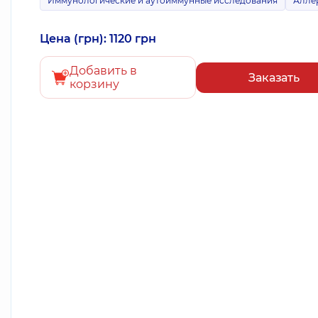
Иммунологические и аутоиммунные исследования
Алле
Цена (грн): 1120 грн
Добавить в
Заказать
корзину