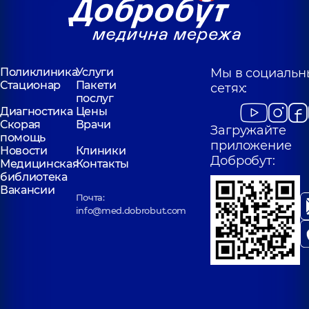
Поликлиника
Услуги
Мы в социальн
Стационар
Пакети
сетях:
послуг
Диагностика
Цены
Скорая
Врачи
Загружайте
помощь
приложение
Новости
Клиники
Добробут:
Медицинская
Контакты
библиотека
Вакансии
Почта:
info@med.dobrobut.com