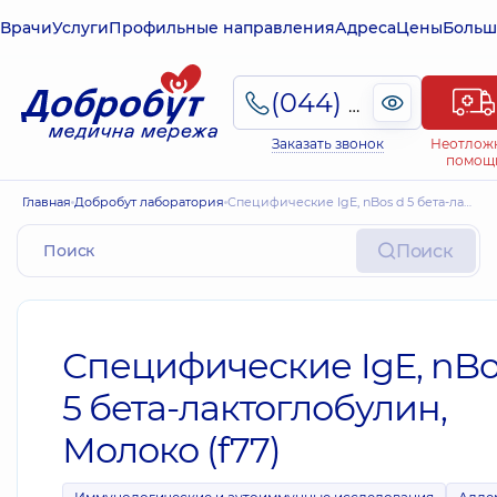
Врачи
Услуги
Профильные направления
Адреса
Цены
Больш
(044) 495-2-888
Заказать звонок
Неотлож
помощ
Главная
Добробут лаборатория
Специфические IgE, nBos d 5 бета-лактоглобулин, Молоко (f77)
Поиск
Специфические IgE, nBo
5 бета-лактоглобулин,
Молоко (f77)