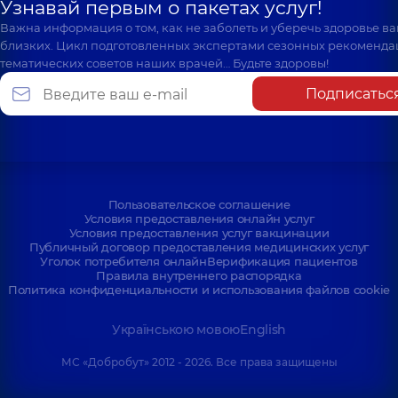
Узнавай первым о пакетах услуг!
Важна информация о том, как не заболеть и уберечь здоровье в
близких. Цикл подготовленных экспертами сезонных рекоменда
тематических советов наших врачей… Будьте здоровы!
Подписатьс
Пользовательское соглашение
Условия предоставления онлайн услуг
Условия предоставления услуг вакцинации
Публичный договор предоставления медицинских услуг
Уголок потребителя онлайн
Верификация пациентов
Правила внутреннего распорядка
Политика конфиденциальности и использования файлов cookie
Українською мовою
English
МС «Добробут» 2012 - 2026. Все права защищены