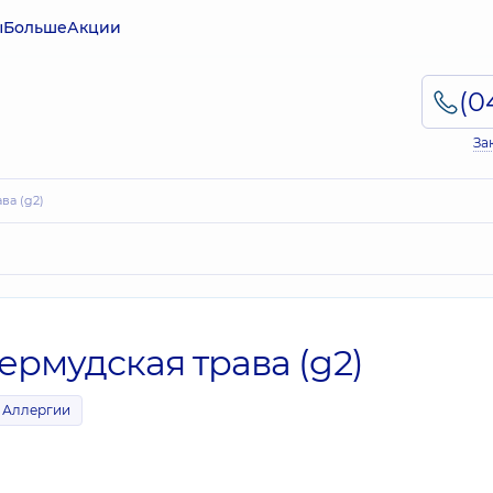
ы
Больше
Акции
За
ва (g2)
ермудская трава (g2)
Аллергии