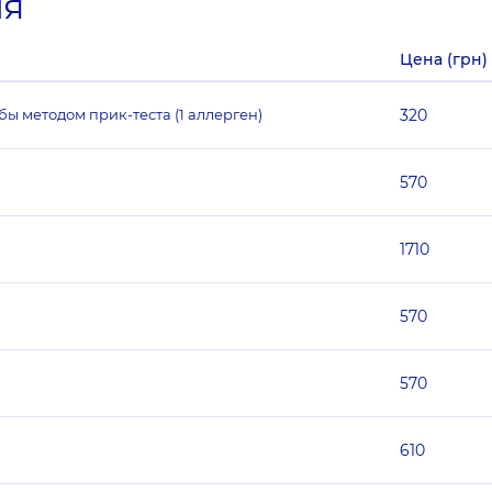
ия
Цена (грн)
 методом прик-теста (1 аллерген)
320
570
1710
570
570
610