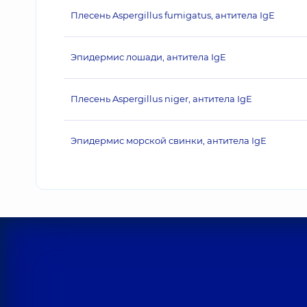
Плесень Aspergillus fumigatus, антитела IgE
Эпидермис лошади, антитела IgE
Плесень Aspergillus niger, антитела IgE
Эпидермис морской свинки, антитела IgE