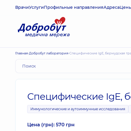
Врачи
Услуги
Профильные направления
Адреса
Цен
Главная
Добробут лаборатория
Специфические IgE, бермудская тра
Специфические IgE, б
Иммунологические и аутоиммунные исследования
Цена (грн): 570 грн