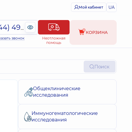
UA
Мой кабинет
(044) 495-2-888
КОРЗИНА
казать звонок
Неотложная
помощь
Поиск
Общеклинические
исследования
Иммуногематологические
исследования