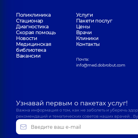
Поликлиника
Услуги
Стационар
Пакети послуг
Диагностика
Цены
Скорая помощь
Врачи
Новости
Клиники
Медицинская
Контакты
библиотека
Вакансии
Почта:
info@med.dobrobut.com
Узнавай первым о пакетах услуг!
Важна информация о том, как не заболеть и уберечь здо
рекомендаций и тематических советов наших врачей… Бу