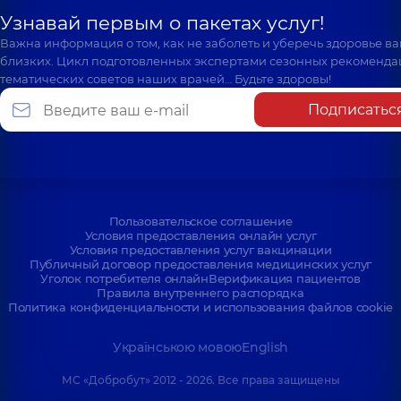
Узнавай первым о пакетах услуг!
Важна информация о том, как не заболеть и уберечь здоровье в
близких. Цикл подготовленных экспертами сезонных рекоменда
тематических советов наших врачей… Будьте здоровы!
Подписатьс
Пользовательское соглашение
Условия предоставления онлайн услуг
Условия предоставления услуг вакцинации
Публичный договор предоставления медицинских услуг
Уголок потребителя онлайн
Верификация пациентов
Правила внутреннего распорядка
Политика конфиденциальности и использования файлов cookie
Українською мовою
English
МС «Добробут» 2012 - 2026. Все права защищены