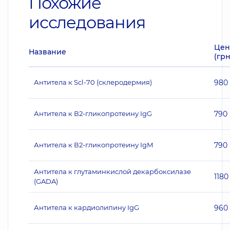
Похожие
исследования
Цен
Название
(грн
Антитела к Scl-70 (склеродермия)
980
Антитела к В2-гликопротеину IgG
790
Антитела к В2-гликопротеину IgМ
790
Антитела к глутаминкислой декарбоксилазе
1180
(GADA)
Антитела к кардиолипину IgG
960