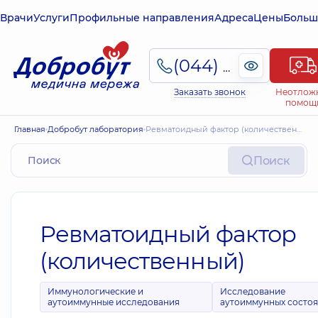
Врачи
Услуги
Профильные направления
Адреса
Цены
Больш
(044) 495-2-888
Заказать звонок
Неотлож
помощ
Главная
Добробут лаборатория
Ревматоидный фактор (количественный)
Поиск
Ревматоидный фактор
(количественный)
Иммунологические и
Исследование
аутоиммунные исследования
аутоиммунных состо