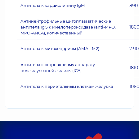
Антитела к кардиолипину IgM
890
Антинейтрофильные цитоплазматические
186
антитела IgG к миелопероксидазе (anti-MPO,
MPO-ANCA), количественный
Антитела к митохондриям (АМА - М2)
2310
Антитела к островковому аппарату
1810
поджелудочной железы (ICA)
Антитела к париетальным клеткам желудка
106