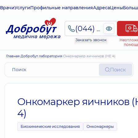
Врачи
Услуги
Профильные направления
Адреса
Цены
Больш
(044) 495-2-888
Заказать звонок
Неотлож
помощ
Главная
Добробут лаборатория
Онкомаркер яичников (НЕ 4)
Поиск
Онкомаркер яичников (
4)
Биохимические исследования
Онкомаркеры