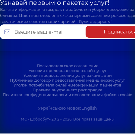
Узнавай первым о пакетах услуг!
Важна информация о том, как не заболеть и уберечь здоровье в
близких. Цикл подготовленных экспертами сезонных рекоменда
тематических советов наших врачей… Будьте здоровы!
Подписатьс
Пользовательское соглашение
Условия предоставления онлайн услуг
Условия предоставления услуг вакцинации
Публичный договор предоставления медицинских услуг
Уголок потребителя онлайн
Верификация пациентов
Правила внутреннего распорядка
Политика конфиденциальности и использования файлов cookie
Українською мовою
English
МС «Добробут» 2012 - 2026. Все права защищены