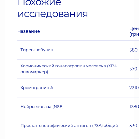
Похожие
исследования
Цен
Название
(грн
Тиреоглобулин
580
Хорионический гонадотропин человека (ХГЧ-
570
онкомаркер)
Хромогранин А
2210
Нейроэнолаза (NSE)
1280
Простат-специфический антиген (PSA) общий
530