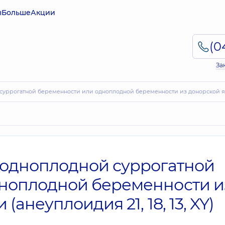
ы
Больше
Акции
За
суррогатной беременности или одноплодной беременности из донорской яйце
 одноплодной суррогатной
ноплодной беременности и
анеуплоидия 21, 18, 13, XY)