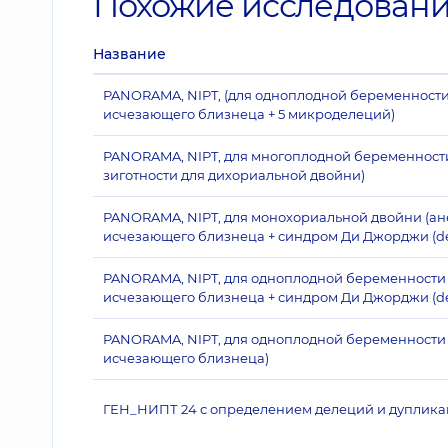
Похожие исследован
Название
PANORAMA, NIPT, (для одноплодной беременности (
исчезающего близнеца + 5 микроделеций)
PANORAMA, NIPT, для многоплодной беременности (
зиготности для дихориальной двойни)
PANORAMA, NIPT, для монохориальной двойни (анеу
исчезающего близнеца + синдром Ди Джорджи (del2
PANORAMA, NIPT, для одноплодной беременности (а
исчезающего близнеца + синдром Ди Джорджи (del2
PANORAMA, NIPT, для одноплодной беременности (а
исчезающего близнеца)
ГЕН_НИПТ 24 с определением делеций и дупликаци