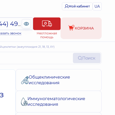
UA
Мой кабинет
(044) 495-2-888
КОРЗИНА
казать звонок
Неотложная
помощь
клетки (анеуплоидия 21, 18, 13, XY)
Поиск
Общеклинические
исследования
з
Иммуногематологические
исследования