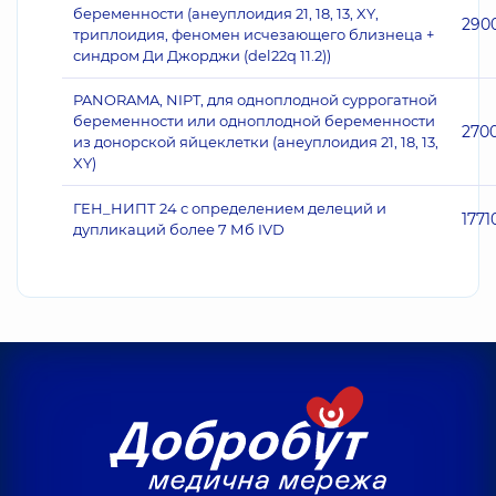
беременности (анеуплоидия 21, 18, 13, XY,
290
триплоидия, феномен исчезающего близнеца +
синдром Ди Джорджи (del22q 11.2))
PANORAMA, NIPT, для одноплодной суррогатной
беременности или одноплодной беременности
270
из донорской яйцеклетки (анеуплоидия 21, 18, 13,
XY)
ГЕН_НИПТ 24 с определением делеций и
1771
дупликаций более 7 Мб ​​IVD