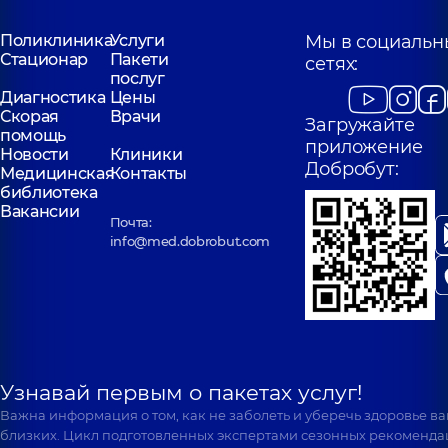
Поликлиника
Услуги
Мы в социальн
Стационар
Пакети
сетях:
послуг
Диагностика
Цены
Скорая
Врачи
Загружайте
помощь
приложение
Новости
Клиники
Добробут:
Медицинская
Контакты
библиотека
Вакансии
Почта:
info@med.dobrobut.com
Узнавай первым о пакетах услуг!
Важна информация о том, как не заболеть и уберечь здоровье в
близких. Цикл подготовленных экспертами сезонных рекоменда