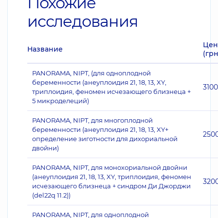
Похожие
исследования
Цен
Название
(грн
PANORAMA, NIPT, (для одноплодной
беременности (анеуплоидия 21, 18, 13, XY,
310
триплоидия, феномен исчезающего близнеца +
5 микроделеций)
PANORAMA, NIPT, для многоплодной
беременности (анеуплоидия 21, 18, 13, XY+
250
определение зиготности для дихориальной
двойни)
PANORAMA, NIPT, для монохориальной двойни
(анеуплоидия 21, 18, 13, XY, триплоидия, феномен
320
исчезающего близнеца + синдром Ди Джорджи
(del22q 11.2))
PANORAMA, NIPT, для одноплодной