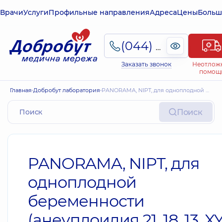
Врачи
Услуги
Профильные направления
Адреса
Цены
Больш
(044) 495-2-888
Заказать звонок
Неотлож
помощ
Главная
Добробут лаборатория
PANORAMA, NIPT, для одноплодной беременности (анеуплоидия 21, 18, 13, XY, триплоидия, феномен исчезающего близнеца)
Поиск
PANORAMA, NIPT, для
одноплодной
беременности
(анеуплоидия 21, 18, 13, XY