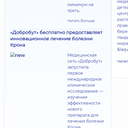
меди
минимум на
дете
треть.
цент
расп
Читать больше
прав
бере
«Добробут» бесплатно предоставляет
панд
инновационное лечение болезни
мире
Крона
&laq
Медицинская
сеть «Добробут»
Читат
запустила
первое
международное
клиническое
исследование —
изучение
эффективности
нового
препарата для
лечения болезни
Крона.