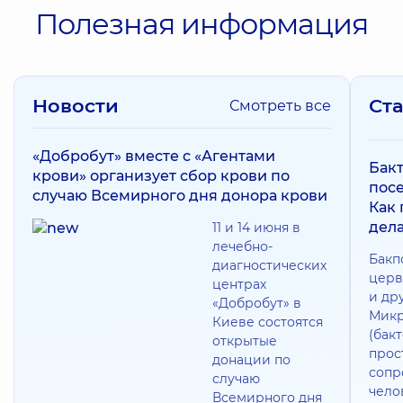
Полезная информация
Новости
Ст
Смотреть все
«Добробут» вместе с «Агентами
Бак
крови» организует сбор крови по
посе
случаю Всемирного дня донора крови
Как
дела
11 и 14 июня в
лечебно-
Бакп
диагностических
церв
центрах
и др
«Добробут» в
Микр
Киеве состоятся
(бак
открытые
прос
донации по
сопр
случаю
чело
Всемирного дня