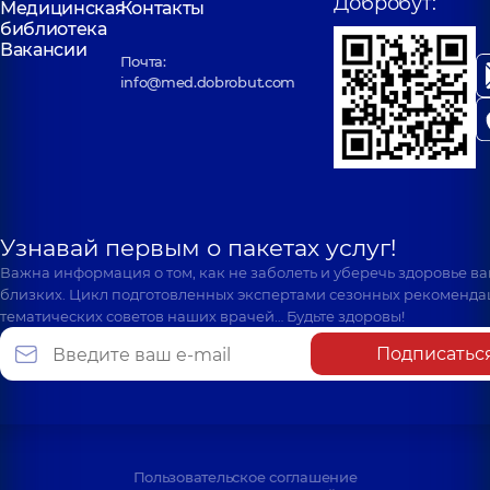
Добробут:
Медицинская
Контакты
библиотека
Вакансии
Почта:
info@med.dobrobut.com
Узнавай первым о пакетах услуг!
Важна информация о том, как не заболеть и уберечь здоровье в
близких. Цикл подготовленных экспертами сезонных рекоменда
тематических советов наших врачей… Будьте здоровы!
Подписатьс
Пользовательское соглашение