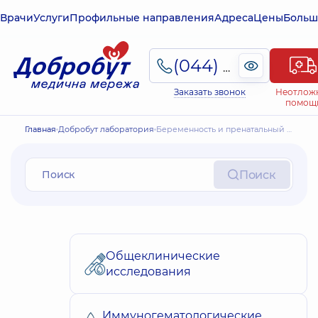
Врачи
Услуги
Профильные направления
Адреса
Цены
Больш
(044) 495-2-888
Заказать звонок
Неотлож
помощ
Главная
Добробут лаборатория
Беременность и пренатальный скрининг
Поиск
Общеклинические
исследования
Иммуногематологические