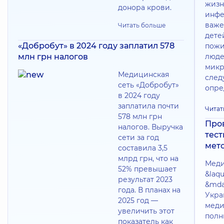
жизн
донора крови.
инфе
важе
Читать больше
дете
«Добробут» в 2024 году заплатил 578
пожи
млн грн налогов
люде
микр
Медицинская
следу
сеть «Добробут»
опре
в 2024 году
заплатила почти
Читат
578 млн грн
Про
налогов. Выручка
тес
сети за год
мет
составила 3,5
млрд грн, что на
Меди
52% превышает
&laq
результат 2023
&mda
года. В планах на
Укра
2025 год —
меди
увеличить этот
полн
показатель как