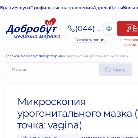
Врачи
Услуги
Профильные направления
Адреса
Цены
Больш
(044) 495-2-888
Заказать звонок
Неотлож
помощ
Главная
Добробут лаборатория
Микроскопия урогенитального мазка (1 точка: vagina)
Поиск
Микроскопия
урогенитального мазка (
точка: vagina)