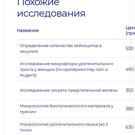
Похожие
исследования
Цен
Название
(грн
Определение количества лейкоцитов в
530
эякуляте
Исследование микрофлоры урогенитального
490
тракта у женщин (по критериям Hay-Ison и
Nugent)
Исследование секрета предстательной железы
350
Микроскопия биологическогого материала у
380
мужчин
Микроскопия урогенитального мазка (ж) 3
630
точки