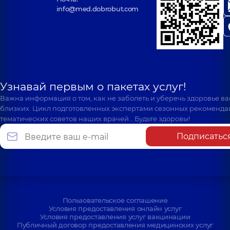
info@med.dobrobut.com
Узнавай первым о пакетах услуг!
Важна информация о том, как не заболеть и уберечь здоровье в
близких. Цикл подготовленных экспертами сезонных рекоменда
тематических советов наших врачей… Будьте здоровы!
Подписатьс
Пользовательское соглашение
Условия предоставления онлайн услуг
Условия предоставления услуг вакцинации
Публичный договор предоставления медицинских услуг